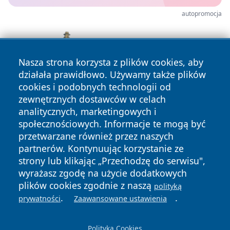
autopromocja
Nasza strona korzysta z plików cookies, aby
działała prawidłowo. Używamy także plików
cookies i podobnych technologii od
zewnętrznych dostawców w celach
analitycznych, marketingowych i
społecznościowych. Informacje te mogą być
przetwarzane również przez naszych
partnerów. Kontynuując korzystanie ze
Copyright © 2026 wostrowcu.pl Wszystkie prawa zastrzeżone.
strony lub klikając „Przechodzę do serwisu",
wyrażasz zgodę na użycie dodatkowych
plików cookies zgodnie z naszą
polityką
Polityka
Polityka
.
.
prywatności
Zaawansowane ustawienia
News
Autorzy
Prywatności
Cookies
Polityka Cookies