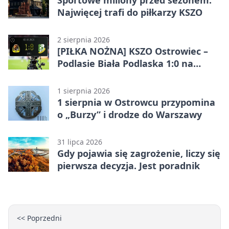
Najwięcej trafi do piłkarzy KSZO
2 sierpnia 2026
[PIŁKA NOŻNA] KSZO Ostrowiec –
Podlasie Biała Podlaska 1:0 na
inaugurację Betclic 3. Ligi Grupa 4
(Grupa IV)
1 sierpnia 2026
1 sierpnia w Ostrowcu przypomina
o „Burzy” i drodze do Warszawy
31 lipca 2026
Gdy pojawia się zagrożenie, liczy się
pierwsza decyzja. Jest poradnik
<< Poprzedni