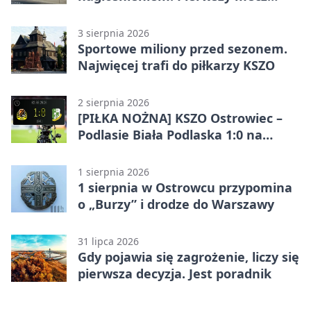
pokazał różnicę
3 sierpnia 2026
Sportowe miliony przed sezonem.
Najwięcej trafi do piłkarzy KSZO
2 sierpnia 2026
[PIŁKA NOŻNA] KSZO Ostrowiec –
Podlasie Biała Podlaska 1:0 na
inaugurację Betclic 3. Ligi Grupa 4
(Grupa IV)
1 sierpnia 2026
1 sierpnia w Ostrowcu przypomina
o „Burzy” i drodze do Warszawy
31 lipca 2026
Gdy pojawia się zagrożenie, liczy się
pierwsza decyzja. Jest poradnik