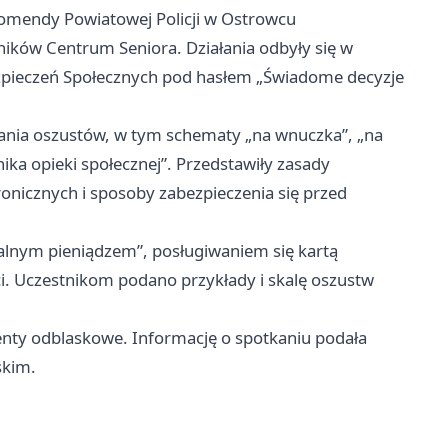
 Komendy Powiatowej Policji w Ostrowcu
ników Centrum Seniora. Działania odbyły się w
zpieczeń Społecznych pod hasłem „Świadome decyzje
łania oszustów, w tym schematy „na wnuczka”, „na
ika opieki społecznej”. Przedstawiły zasady
onicznych i sposoby zabezpieczenia się przed
ualnym pieniądzem”, posługiwaniem się kartą
. Uczestnikom podano przykłady i skalę oszustw
enty odblaskowe. Informację o spotkaniu podała
skim.