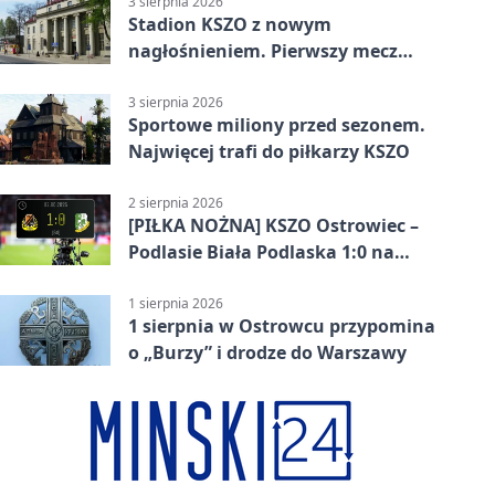
3 sierpnia 2026
Stadion KSZO z nowym
nagłośnieniem. Pierwszy mecz
pokazał różnicę
3 sierpnia 2026
Sportowe miliony przed sezonem.
Najwięcej trafi do piłkarzy KSZO
2 sierpnia 2026
[PIŁKA NOŻNA] KSZO Ostrowiec –
Podlasie Biała Podlaska 1:0 na
inaugurację Betclic 3. Ligi Grupa 4
(Grupa IV)
1 sierpnia 2026
1 sierpnia w Ostrowcu przypomina
o „Burzy” i drodze do Warszawy