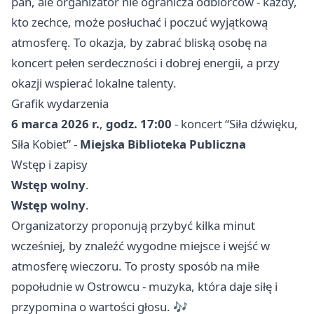
pań, ale organizator nie ogranicza odbiorców - każdy,
kto zechce, może posłuchać i poczuć wyjątkową
atmosferę. To okazja, by zabrać bliską osobę na
koncert pełen serdeczności i dobrej energii, a przy
okazji wspierać lokalne talenty.
Grafik wydarzenia
6 marca 2026 r.
,
godz. 17:00
- koncert “Siła dźwięku,
Siła Kobiet” -
Miejska Biblioteka Publiczna
Wstęp i zapisy
Wstęp wolny
.
Wstęp wolny
.
Organizatorzy proponują przybyć kilka minut
wcześniej, by znaleźć wygodne miejsce i wejść w
atmosferę wieczoru. To prosty sposób na miłe
popołudnie w Ostrowcu - muzyka, która daje siłę i
przypomina o wartości głosu. 🎶