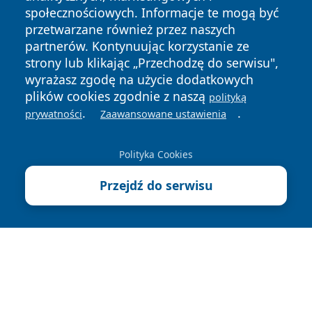
społecznościowych. Informacje te mogą być
przetwarzane również przez naszych
partnerów. Kontynuując korzystanie ze
strony lub klikając „Przechodzę do serwisu",
wyrażasz zgodę na użycie dodatkowych
plików cookies zgodnie z naszą
polityką
.
.
prywatności
Zaawansowane ustawienia
Copyright © 2026 wostrowcu.pl Wszystkie prawa zastrzeżone.
Polityka Cookies
Polityka
Polityka
Przejdź do serwisu
News
Autorzy
Prywatności
Cookies