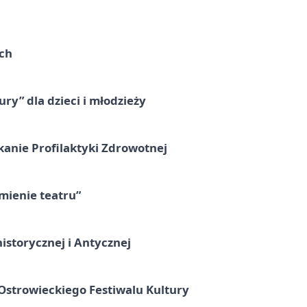
ach
ry” dla dzieci i młodzieży
kanie Profilaktyki Zdrowotnej
umienie teatru”
istorycznej i Antycznej
strowieckiego Festiwalu Kultury