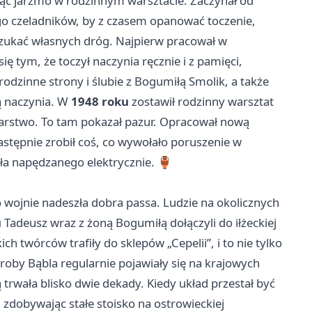
ąć jarzmo w rodzinnym warsztacie. Zaczynał od
ego czeladników, by z czasem opanować toczenie,
szukać własnych dróg. Najpierw pracował w
ię tym, że toczył naczynia ręcznie i z pamięci,
odzinne strony i ślubie z Bogumiłą Smolik, a także
cą naczynia. W
1948 roku
zostawił rodzinny warsztat
darstwo. To tam pokazał pazur. Opracował nową
tępnie zrobił coś, co wywołało poruszenie w
oła napędzanego elektrycznie. 🏺
o wojnie nadeszła dobra passa. Ludzie na okolicznych
u
Tadeusz wraz z żoną Bogumiłą dołączyli do iłżeckiej
h twórców trafiły do sklepów „Cepelii”, i to nie tylko
wyroby Bąbla regularnie pojawiały się na krajowych
trwała blisko dwie dekady. Kiedy układ przestał być
zdobywając stałe stoisko na ostrowieckiej