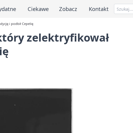
ydatne
Ciekawe
Zobacz
Kontakt
dycję i podbił Cepelię
tóry zelektryfikował
ię