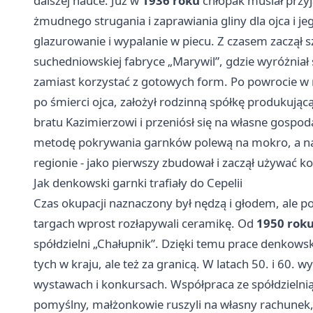
dalszej nauce. Już w
1936 roku
chłopak musiał przyj
żmudnego strugania i zaprawiania gliny dla ojca i j
glazurowanie i wypalanie w piecu. Z czasem zaczął 
suchedniowskiej fabryce „Marywil”, gdzie wyróżniał s
zamiast korzystać z gotowych form. Po powrocie w r
po śmierci ojca, założył rodzinną spółkę produkują
bratu Kazimierzowi i przeniósł się na własne gospo
metodę pokrywania garnków polewą na mokro, a nas
regionie - jako pierwszy zbudował i zaczął używać k
Jak denkowski garnki trafiały do Cepelii
Czas okupacji naznaczony był nędzą i głodem, ale p
targach wprost rozłapywali ceramikę. Od
1950 rok
spółdzielni „Chałupnik”. Dzięki temu prace denkowskic
tych w kraju, ale też za granicą. W latach 50. i 60. 
wystawach i konkursach. Współpraca ze spółdzielnią 
pomyślny, małżonkowie ruszyli na własny rachunek, 