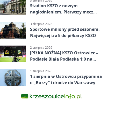
3 sierpnia 2026
Stadion KSZO z nowym
nagłośnieniem. Pierwszy mecz
pokazał różnicę
3 sierpnia 2026
Sportowe miliony przed sezonem.
Najwięcej trafi do piłkarzy KSZO
2 sierpnia 2026
[PIŁKA NOŻNA] KSZO Ostrowiec –
Podlasie Biała Podlaska 1:0 na
inaugurację Betclic 3. Ligi Grupa 4
(Grupa IV)
1 sierpnia 2026
1 sierpnia w Ostrowcu przypomina
o „Burzy” i drodze do Warszawy