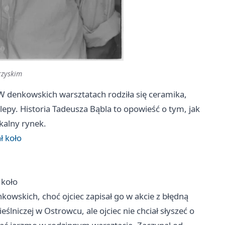
rzyskim
 W denkowskich warsztatach rodziła się ceramika,
lepy. Historia Tadeusza Bąbla to opowieść o tym, jak
kalny rynek.
ł koło
 koło
owskich, choć ojciec zapisał go w akcie z błędną
ślniczej w Ostrowcu, ale ojciec nie chciał słyszeć o