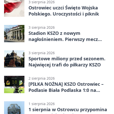
3 sierpnia 2026
Ostrowiec uczci Święto Wojska
Polskiego. Uroczystości i piknik
3 sierpnia 2026
Stadion KSZO z nowym
nagłośnieniem. Pierwszy mecz
pokazał różnicę
3 sierpnia 2026
Sportowe miliony przed sezonem.
Najwięcej trafi do piłkarzy KSZO
2 sierpnia 2026
[PIŁKA NOŻNA] KSZO Ostrowiec –
Podlasie Biała Podlaska 1:0 na
inaugurację Betclic 3. Ligi Grupa 4
(Grupa IV)
1 sierpnia 2026
1 sierpnia w Ostrowcu przypomina