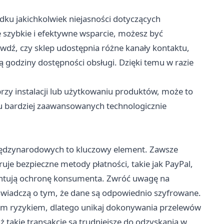
dku jakichkolwiek niejasności dotyczących
je szybkie i efektywne wsparcie, możesz być
awdź, czy sklep udostępnia różne kanały kontaktu,
e są godziny dostępności obsługi. Dzięki temu w razie
przy instalacji lub użytkowaniu produktów, może to
u bardziej zaawansowanych technologicznie
ędzynarodowych to kluczowy element. Zawsze
eruje bezpieczne metody płatności, takie jak PayPal,
rantują ochronę konsumenta. Zwróć uwagę na
 świadczą o tym, że dane są odpowiednio szyfrowane.
m ryzykiem, dlatego unikaj dokonywania przelewów
takie transakcje są trudniejsze do odzyskania w