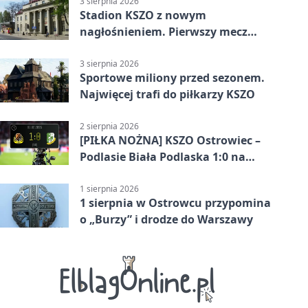
3 sierpnia 2026
Stadion KSZO z nowym
nagłośnieniem. Pierwszy mecz
pokazał różnicę
3 sierpnia 2026
Sportowe miliony przed sezonem.
Najwięcej trafi do piłkarzy KSZO
2 sierpnia 2026
[PIŁKA NOŻNA] KSZO Ostrowiec –
Podlasie Biała Podlaska 1:0 na
inaugurację Betclic 3. Ligi Grupa 4
(Grupa IV)
1 sierpnia 2026
1 sierpnia w Ostrowcu przypomina
o „Burzy” i drodze do Warszawy