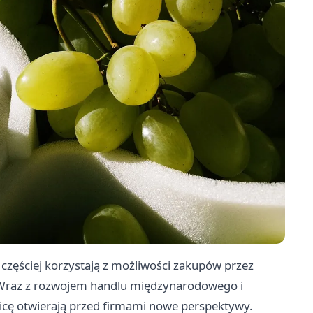
 częściej korzystają z możliwości zakupów przez
y. Wraz z rozwojem handlu międzynarodowego i
anicę otwierają przed firmami nowe perspektywy.