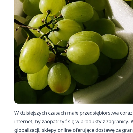
W dzisiejszych czasach małe przedsiębiorstwa coraz
internet, by zaopatrzyć się w produkty z zagranic
globalizacji, sklepy online oferujące dostawę za gr