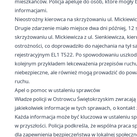
mieszkańców. Policja apeluje do osób, które mogły b
informacjami.
Nieostrożny kierowca na skrzyżowaniu ul. Mickiewicz
Drugie zdarzenie miało miejsce dwa dni później, 12 
skrzyżowaniu ul. Mickiewicza z ul. Sienkiewicza, ki
ostrożności, co doprowadziło do najechania na ty
rejestracyjnym EL1 T522. Po spowodowaniu uszkodzen
kolejnym przykładem lekceważenia przepisów ruchu 
niebezpieczne, ale również mogą prowadzić do pow
ruchu.
Apel o pomoc w ustaleniu sprawców
Władze policji w Ostrowcu Świętokrzyskim zwracają 
jakiekolwiek informacje w tych sprawach, o kontak
Każda informacja może być kluczowa w ustaleniu 
w przyszłości. Policja podkreśla, że wspólna praca
dla zapewnienia bezpieczeństwa w lokalnej społeczn