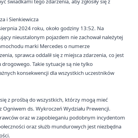
yć świadkami tego zdarzenia, aby zgłosiły się z
a i Sienkiewicza
sierpnia 2024 roku, około godziny 13:52. Na
erujący nieustalonym pojazdem nie zachował należytej
ł samochodu marki Mercedes o numerze
ia, sprawca oddalił się z miejsca zdarzenia, co jest
drogowego. Takie sytuacje są nie tylko
ażnych konsekwencji dla wszystkich uczestników
się z prośbą do wszystkich, którzy mogą mieć
t z Ogniwem ds. Wykroczeń Wydziału Prewencji.
sprawców oraz w zapobieganiu podobnym incydentom
 społeczności oraz służb mundurowych jest niezbędna
ości.