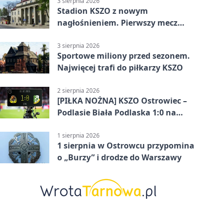
3 sierpnia 2026
Stadion KSZO z nowym
nagłośnieniem. Pierwszy mecz
pokazał różnicę
3 sierpnia 2026
Sportowe miliony przed sezonem.
Najwięcej trafi do piłkarzy KSZO
2 sierpnia 2026
[PIŁKA NOŻNA] KSZO Ostrowiec –
Podlasie Biała Podlaska 1:0 na
inaugurację Betclic 3. Ligi Grupa 4
(Grupa IV)
1 sierpnia 2026
1 sierpnia w Ostrowcu przypomina
o „Burzy” i drodze do Warszawy