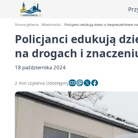
Prz
Strona główna
Wiadomości
Policjanci edukują dzieci o bezpieczeństwie 
Policjanci edukują dzi
na drogach i znaczen
18 października 2024
2 min czytania
Udostępnij