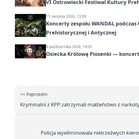
VI Ostrowiecki Festiwal Kultury Preh
15 sierpnia 2026, 13:00
Koncerty zespołu WANDAL podczas O
Prehistorycznej i Antycznej
9 października 2026, 19:07
Osiecka Królową Piosenki — koncert
<< Poprzedni
Kryminalni z KPP zatrzymali małżeństwo z narko
Policja wyeliminowała nietrzeźwych kiero