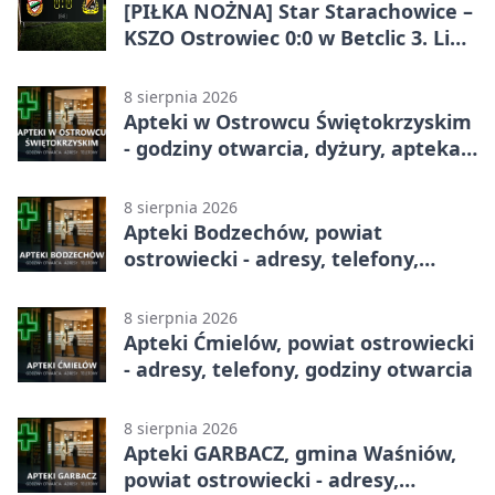
[PIŁKA NOŻNA] Star Starachowice –
KSZO Ostrowiec 0:0 w Betclic 3. Liga
Grupa 4 (Grupa IV). Bez goli w
derbowym spotkaniu
8 sierpnia 2026
Apteki w Ostrowcu Świętokrzyskim
- godziny otwarcia, dyżury, apteka
całodobowa
8 sierpnia 2026
Apteki Bodzechów, powiat
ostrowiecki - adresy, telefony,
godziny otwarcia
8 sierpnia 2026
Apteki Ćmielów, powiat ostrowiecki
- adresy, telefony, godziny otwarcia
8 sierpnia 2026
Apteki GARBACZ, gmina Waśniów,
powiat ostrowiecki - adresy,