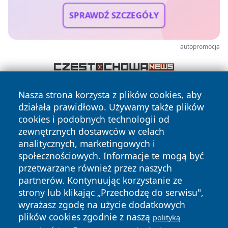
SPRAWDŹ SZCZEGÓŁY
autopromocja
Nasza strona korzysta z plików cookies, aby
działała prawidłowo. Używamy także plików
cookies i podobnych technologii od
zewnętrznych dostawców w celach
analitycznych, marketingowych i
Copyright © 2026 wostrowcu.pl Wszystkie prawa zastrzeżone.
społecznościowych. Informacje te mogą być
przetwarzane również przez naszych
partnerów. Kontynuując korzystanie ze
Polityka
Polityka
strony lub klikając „Przechodzę do serwisu",
News
Autorzy
Prywatności
Cookies
wyrażasz zgodę na użycie dodatkowych
plików cookies zgodnie z naszą
polityką