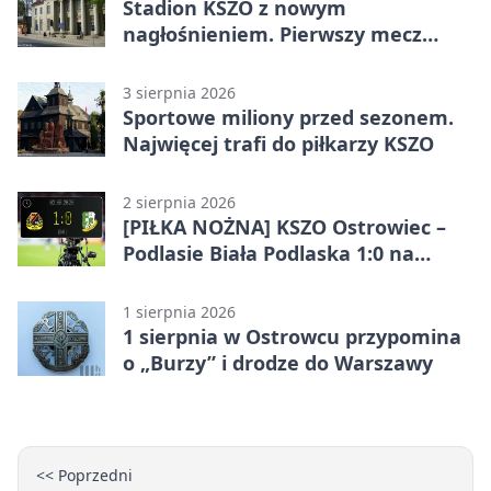
Stadion KSZO z nowym
nagłośnieniem. Pierwszy mecz
pokazał różnicę
3 sierpnia 2026
Sportowe miliony przed sezonem.
Najwięcej trafi do piłkarzy KSZO
2 sierpnia 2026
[PIŁKA NOŻNA] KSZO Ostrowiec –
Podlasie Biała Podlaska 1:0 na
inaugurację Betclic 3. Ligi Grupa 4
(Grupa IV)
1 sierpnia 2026
1 sierpnia w Ostrowcu przypomina
o „Burzy” i drodze do Warszawy
<< Poprzedni