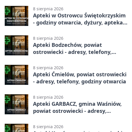
derbowym spotkaniu
8 sierpnia 2026
Apteki w Ostrowcu Świętokrzyskim
- godziny otwarcia, dyżury, apteka
całodobowa
8 sierpnia 2026
Apteki Bodzechów, powiat
ostrowiecki - adresy, telefony,
godziny otwarcia
8 sierpnia 2026
Apteki Ćmielów, powiat ostrowiecki
- adresy, telefony, godziny otwarcia
8 sierpnia 2026
Apteki GARBACZ, gmina Waśniów,
powiat ostrowiecki - adresy,
telefony, godziny otwarcia
8 sierpnia 2026