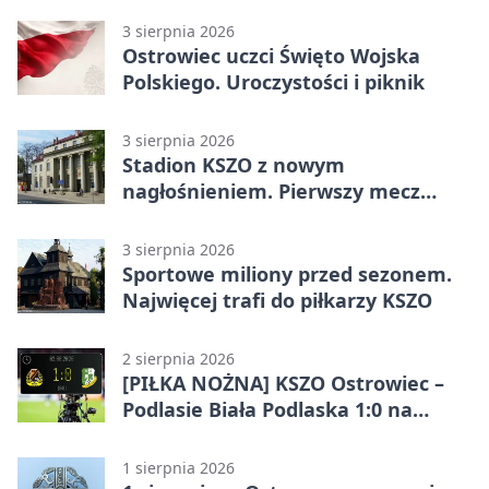
3 sierpnia 2026
Ostrowiec uczci Święto Wojska
Polskiego. Uroczystości i piknik
3 sierpnia 2026
Stadion KSZO z nowym
nagłośnieniem. Pierwszy mecz
pokazał różnicę
3 sierpnia 2026
Sportowe miliony przed sezonem.
Najwięcej trafi do piłkarzy KSZO
2 sierpnia 2026
[PIŁKA NOŻNA] KSZO Ostrowiec –
Podlasie Biała Podlaska 1:0 na
inaugurację Betclic 3. Ligi Grupa 4
(Grupa IV)
1 sierpnia 2026