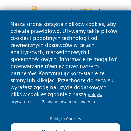
Nasza strona korzysta z plików cookies, aby
działała prawidłowo. Używamy także plików
cookies i podobnych technologii od
zewnętrznych dostawców w celach
analitycznych, marketingowych i
społecznościowych. Informacje te mogą być
Copyright © 2026 wostrowcu.pl Wszystkie prawa zastrzeżone.
przetwarzane również przez naszych
partnerów. Kontynuując korzystanie ze
strony lub klikając „Przechodzę do serwisu",
Polityka
Polityka
wyrażasz zgodę na użycie dodatkowych
News
Autorzy
Prywatności
Cookies
plików cookies zgodnie z naszą
polityką
.
.
prywatności
Zaawansowane ustawienia
Polityka Cookies