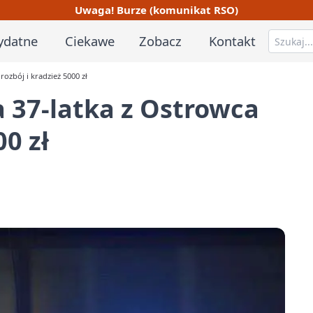
Uwaga! Burze (komunikat RSO)
ydatne
Ciekawe
Zobacz
Kontakt
ozbój i kradzież 5000 zł
 37-latka z Ostrowca
00 zł