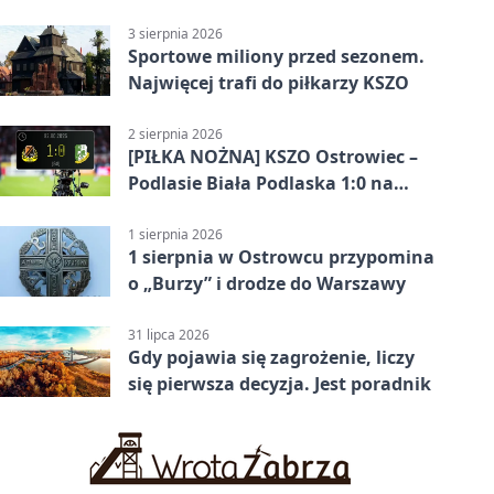
pokazał różnicę
3 sierpnia 2026
Sportowe miliony przed sezonem.
Najwięcej trafi do piłkarzy KSZO
2 sierpnia 2026
[PIŁKA NOŻNA] KSZO Ostrowiec –
Podlasie Biała Podlaska 1:0 na
inaugurację Betclic 3. Ligi Grupa 4
(Grupa IV)
1 sierpnia 2026
1 sierpnia w Ostrowcu przypomina
o „Burzy” i drodze do Warszawy
31 lipca 2026
Gdy pojawia się zagrożenie, liczy
się pierwsza decyzja. Jest poradnik