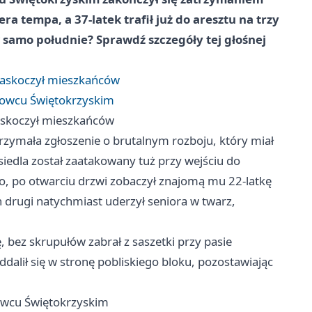
a tempa, a 37-latek trafił już do aresztu na trzy
 samo południe? Sprawdź szczegóły tej głośnej
 zaskoczył mieszkańców
trowcu Świętokrzyskim
zaskoczył mieszkańców
trzymała zgłoszenie o brutalnym rozboju, który miał
osiedla został zaatakowany tuż przy wejściu do
, po otwarciu drzwi zobaczył znajomą mu 22-latkę
n drugi natychmiast uderzył seniora w twarz,
 bez skrupułów zabrał z saszetki przy pasie
alił się w stronę pobliskiego bloku, pozostawiając
rowcu Świętokrzyskim