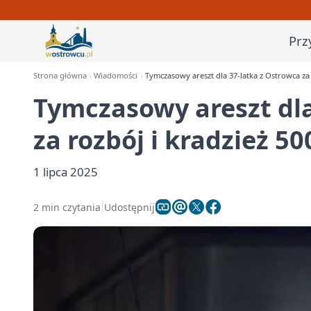
Prz
Strona główna
Wiadomości
Tymczasowy areszt dla 37-latka z Ostrowca za r
Tymczasowy areszt dla
za rozbój i kradzież 50
1 lipca 2025
2 min czytania
Udostępnij