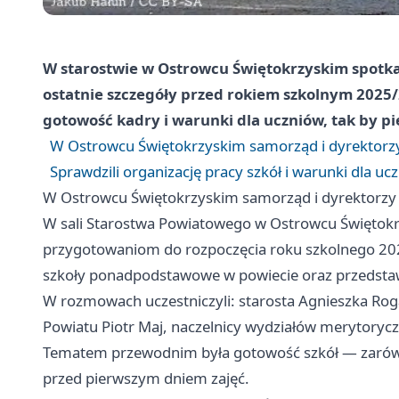
W starostwie w Ostrowcu Świętokrzyskim spotkal
ostatnie szczegóły przed rokiem szkolnym 2025
gotowość kadry i warunki dla uczniów, tak by p
W Ostrowcu Świętokrzyskim samorząd i dyrektorzy 
Sprawdzili organizację pracy szkół i warunki dla uc
W Ostrowcu Świętokrzyskim samorząd i dyrektorzy p
W sali Starostwa Powiatowego w Ostrowcu Świętokr
przygotowaniom do rozpoczęcia roku szkolnego 202
szkoły ponadpodstawowe w powiecie oraz przedstawi
W rozmowach uczestniczyli: starosta Agnieszka Roga
Powiatu Piotr Maj, naczelnicy wydziałów merytoryc
Tematem przewodnim była gotowość szkół — zarówno
przed pierwszym dniem zajęć.