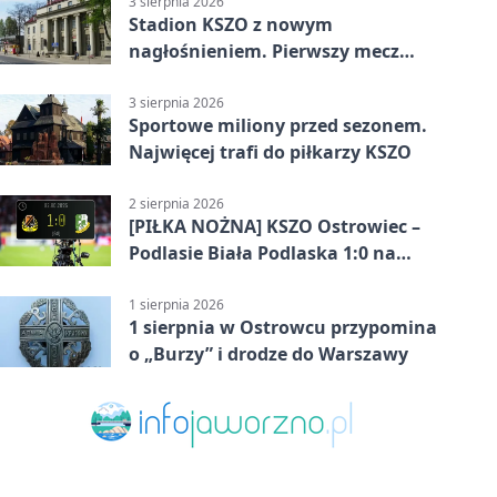
3 sierpnia 2026
Stadion KSZO z nowym
nagłośnieniem. Pierwszy mecz
pokazał różnicę
3 sierpnia 2026
Sportowe miliony przed sezonem.
Najwięcej trafi do piłkarzy KSZO
2 sierpnia 2026
[PIŁKA NOŻNA] KSZO Ostrowiec –
Podlasie Biała Podlaska 1:0 na
inaugurację Betclic 3. Ligi Grupa 4
(Grupa IV)
1 sierpnia 2026
1 sierpnia w Ostrowcu przypomina
o „Burzy” i drodze do Warszawy