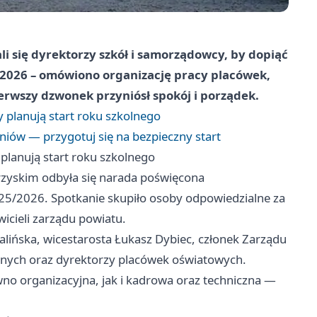
i się dyrektorzy szkół i samorządowcy, by dopiąć
/2026 – omówiono organizację pracy placówek,
ierwszy dzwonek przyniósł spokój i porządek.
planują start roku szkolnego
zniów — przygotuj się na bezpieczny start
lanują start roku szkolnego
zyskim odbyła się narada poświęcona
5/2026. Spotkanie skupiło osoby odpowiedzialne za
cieli zarządu powiatu.
lińska, wicestarosta Łukasz Dybiec, członek Zarządu
znych oraz dyrektorzy placówek oświatowych.
 organizacyjna, jak i kadrowa oraz techniczna —