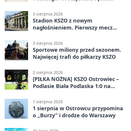
3 sierpnia 2026
Stadion KSZO z nowym
nagłośnieniem. Pierwszy mecz
pokazał różnicę
3 sierpnia 2026
Sportowe miliony przed sezonem.
Najwięcej trafi do piłkarzy KSZO
2 sierpnia 2026
[PIŁKA NOŻNA] KSZO Ostrowiec –
Podlasie Biała Podlaska 1:0 na
inaugurację Betclic 3. Ligi Grupa 4
(Grupa IV)
1 sierpnia 2026
1 sierpnia w Ostrowcu przypomina
o „Burzy” i drodze do Warszawy
31 lipca 2026