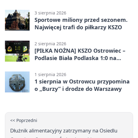
pokazał różnicę
3 sierpnia 2026
Sportowe miliony przed sezonem.
Najwięcej trafi do piłkarzy KSZO
2 sierpnia 2026
[PIŁKA NOŻNA] KSZO Ostrowiec –
Podlasie Biała Podlaska 1:0 na
inaugurację Betclic 3. Ligi Grupa 4
(Grupa IV)
1 sierpnia 2026
1 sierpnia w Ostrowcu przypomina
o „Burzy” i drodze do Warszawy
<< Poprzedni
Dłużnik alimentacyjny zatrzymany na Osiedlu