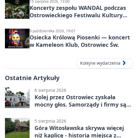
15 sierpnia 2026, 13:00
Koncerty zespołu WANDAL podczas
Ostrowieckiego Festiwalu Kultury
Prehistorycznej i Antycznej
9 października 2026, 19:07
Osiecka Królową Piosenki — koncert
w Kameleon Klub, Ostrowiec Św.
Kolejne wydarzenia
Ostatnie Artykuły
6 sierpnia 2026
Kolej przez Ostrowiec zyskała
mocny głos. Samorządy i firmy są
zgodne
5 sierpnia 2026
Góra Witosławska skrywa więcej
niż kaplicę - historia miejsca z