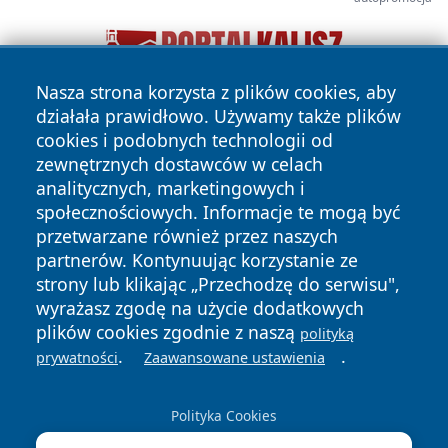
Nasza strona korzysta z plików cookies, aby
działała prawidłowo. Używamy także plików
cookies i podobnych technologii od
zewnętrznych dostawców w celach
analitycznych, marketingowych i
społecznościowych. Informacje te mogą być
przetwarzane również przez naszych
Copyright © 2026 wostrowcu.pl Wszystkie prawa zastrzeżone.
partnerów. Kontynuując korzystanie ze
strony lub klikając „Przechodzę do serwisu",
wyrażasz zgodę na użycie dodatkowych
Polityka
Polityka
News
Autorzy
plików cookies zgodnie z naszą
polityką
Prywatności
Cookies
.
.
prywatności
Zaawansowane ustawienia
Polityka Cookies