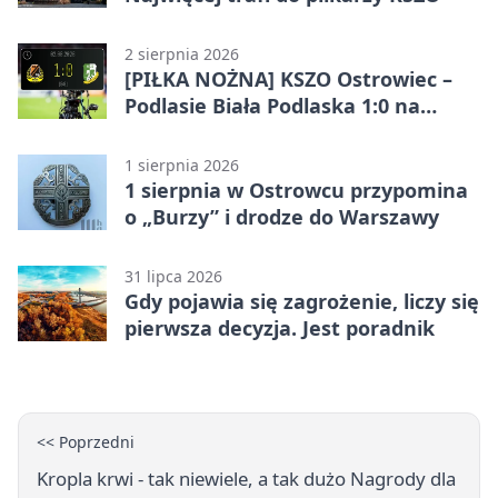
2 sierpnia 2026
[PIŁKA NOŻNA] KSZO Ostrowiec –
Podlasie Biała Podlaska 1:0 na
inaugurację Betclic 3. Ligi Grupa 4
(Grupa IV)
1 sierpnia 2026
1 sierpnia w Ostrowcu przypomina
o „Burzy” i drodze do Warszawy
31 lipca 2026
Gdy pojawia się zagrożenie, liczy się
pierwsza decyzja. Jest poradnik
<< Poprzedni
Kropla krwi - tak niewiele, a tak dużo Nagrody dla