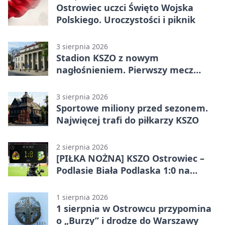
Ostrowiec uczci Święto Wojska
Polskiego. Uroczystości i piknik
3 sierpnia 2026
Stadion KSZO z nowym
nagłośnieniem. Pierwszy mecz
pokazał różnicę
3 sierpnia 2026
Sportowe miliony przed sezonem.
Najwięcej trafi do piłkarzy KSZO
2 sierpnia 2026
[PIŁKA NOŻNA] KSZO Ostrowiec –
Podlasie Biała Podlaska 1:0 na
inaugurację Betclic 3. Ligi Grupa 4
(Grupa IV)
1 sierpnia 2026
1 sierpnia w Ostrowcu przypomina
o „Burzy” i drodze do Warszawy