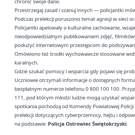
chronić swoje dane.
Przestrzegaj zasad i szanuj innych — policjantki mów
Podczas prelekcji poruszono temat agresji w sieci 
Policjantki apelowały o kulturalne zachowanie, wzaj
nieodpowiedzialnym publikowaniem zdjęć, filmików
posłużyć internetowym przestępcom do podszywania
Omówiono też środki wychowawcze stosowane wobec 
karalnych.
Gdzie szukać pomocy i wsparcia gdy pojawi się pro
Uczniowie otrzymali informacje o dostępnych forma
bezpłatnym numerze telefonu 0 800 100 100. Przyp
111, pod którym młodzi ludzie mogą uzyskać wsparc
spotkania pochodzą od Komendy Powiatowej Policji 
prelekcji dotyczących cyberprzemocy, hejtu i odpowi
na podstawie:
Policja Ostrowiec Świętokrzyski
.