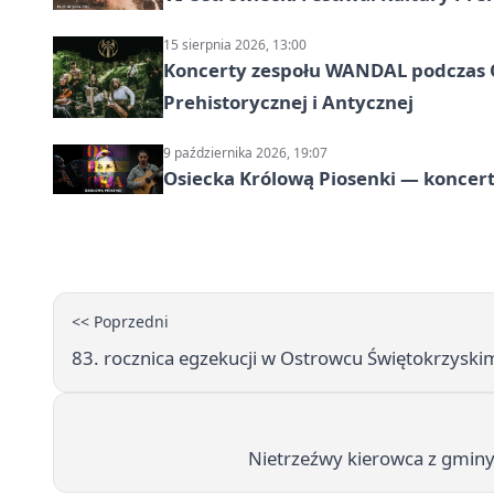
15 sierpnia 2026, 13:00
Koncerty zespołu WANDAL podczas O
Prehistorycznej i Antycznej
9 października 2026, 19:07
Osiecka Królową Piosenki — koncert
<< Poprzedni
83. rocznica egzekucji w Ostrowcu Świętokrzyskim
Nietrzeźwy kierowca z gmin