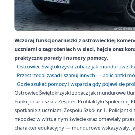
Wczoraj funkcjonariuszki z ostrowieckiej komend
uczniami o zagrożeniach w sieci, hejcie oraz k
praktyczne porady i numery pomocy.
Ostrowiec Świętokrzyski zobacz jak mundurowe tłu
Przestrzegaj zasad i szanuj innych — policjantki mó
Gdzie szukać pomocy i wsparcia gdy pojawi się pr
Ostrowiec Świętokrzyski zobacz jak mundurowe tłum
Funkcjonariuszki z Zespołu Profilaktyki Społecznej
spotkanie z uczniami Zespołu Szkół nr 1. Policjantki
młodzież w wirtualnym świecie oraz omawiały prze
charakter edukacyjny — mundurowe wskazywały, jak 