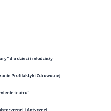
ry” dla dzieci i młodzieży
kanie Profilaktyki Zdrowotnej
umienie teatru”
istorycznej i Antycznej