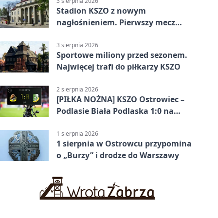
3 sierpnia 2026
Stadion KSZO z nowym
nagłośnieniem. Pierwszy mecz
pokazał różnicę
3 sierpnia 2026
Sportowe miliony przed sezonem.
Najwięcej trafi do piłkarzy KSZO
2 sierpnia 2026
[PIŁKA NOŻNA] KSZO Ostrowiec –
Podlasie Biała Podlaska 1:0 na
inaugurację Betclic 3. Ligi Grupa 4
(Grupa IV)
1 sierpnia 2026
1 sierpnia w Ostrowcu przypomina
o „Burzy” i drodze do Warszawy