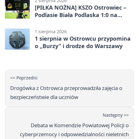
2 sierpnia 2026
[PIŁKA NOŻNA] KSZO Ostrowiec –
Podlasie Biała Podlaska 1:0 na
inaugurację Betclic 3. Ligi Grupa 4
(Grupa IV)
1 sierpnia 2026
1 sierpnia w Ostrowcu przypomina
o „Burzy” i drodze do Warszawy
<< Poprzedni
Drogówka z Ostrowca przeprowadziła zajęcia o
bezpieczeństwie dla uczniów
Następny >>
Debata w Komendzie Powiatowej Policji o
cyberprzemocy i odpowiedzialności nieletnich