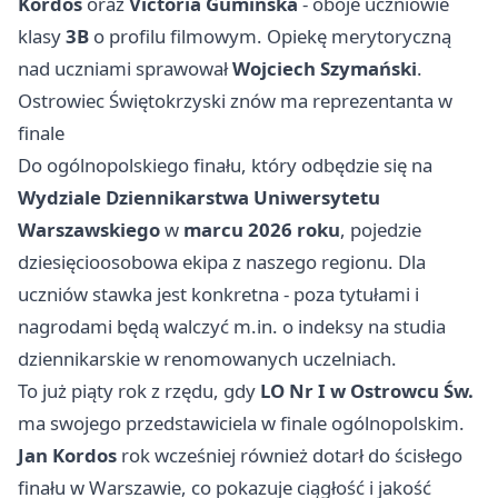
Kordos
oraz
Victoria Gumińska
- oboje uczniowie
klasy
3B
o profilu filmowym. Opiekę merytoryczną
nad uczniami sprawował
Wojciech Szymański
.
Ostrowiec Świętokrzyski znów ma reprezentanta w
finale
Do ogólnopolskiego finału, który odbędzie się na
Wydziale Dziennikarstwa Uniwersytetu
Warszawskiego
w
marcu 2026 roku
, pojedzie
dziesięcioosobowa ekipa z naszego regionu. Dla
uczniów stawka jest konkretna - poza tytułami i
nagrodami będą walczyć m.in. o indeksy na studia
dziennikarskie w renomowanych uczelniach.
To już piąty rok z rzędu, gdy
LO Nr I w Ostrowcu Św.
ma swojego przedstawiciela w finale ogólnopolskim.
Jan Kordos
rok wcześniej również dotarł do ścisłego
finału w Warszawie, co pokazuje ciągłość i jakość