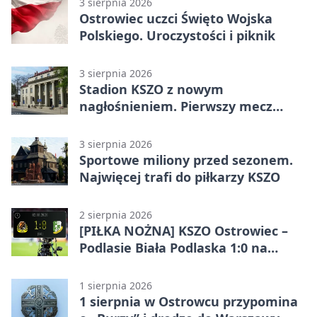
3 sierpnia 2026
Ostrowiec uczci Święto Wojska
Polskiego. Uroczystości i piknik
3 sierpnia 2026
Stadion KSZO z nowym
nagłośnieniem. Pierwszy mecz
pokazał różnicę
3 sierpnia 2026
Sportowe miliony przed sezonem.
Najwięcej trafi do piłkarzy KSZO
2 sierpnia 2026
[PIŁKA NOŻNA] KSZO Ostrowiec –
Podlasie Biała Podlaska 1:0 na
inaugurację Betclic 3. Ligi Grupa 4
(Grupa IV)
1 sierpnia 2026
1 sierpnia w Ostrowcu przypomina