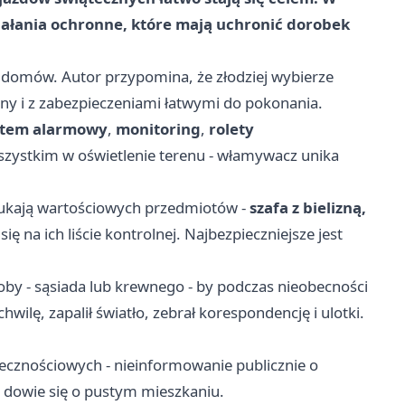
iałania ochronne, które mają uchronić dorobek
 domów. Autor przypomina, że złodziej wybierze
y i z zabezpieczeniami łatwymi do pokonania.
stem alarmowy
,
monitoring
,
rolety
zystkim w oświetlenie terenu - włamywacz unika
szukają wartościowych przedmiotów -
szafa z bielizną,
się na ich liście kontrolnej. Najbezpieczniejsze jest
by - sąsiada lub krewnego - by podczas nieobecności
wilę, zapalił światło, zebrał korespondencję i ulotki.
ecznościowych - nieinformowanie publicznie o
 dowie się o pustym mieszkaniu.