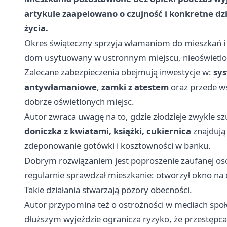
artykule zaapelowano o czujność i konkretne dz
życia.
Okres świąteczny sprzyja włamaniom do mieszkań i
dom usytuowany w ustronnym miejscu, nieoświetlon
Zalecane zabezpieczenia obejmują inwestycje w:
sy
antywłamaniowe
,
zamki z atestem
oraz przede ws
dobrze oświetlonych miejsc.
Autor zwraca uwagę na to, gdzie złodzieje zwykle 
doniczka z kwiatami, książki, cukiernica
znajdują 
zdeponowanie gotówki i kosztowności w banku.
Dobrym rozwiązaniem jest poproszenie zaufanej oso
regularnie sprawdzał mieszkanie: otworzył okno na ch
Takie działania stwarzają pozory obecności.
Autor przypomina też o ostrożności w mediach społ
dłuższym wyjeździe ogranicza ryzyko, że przestępca