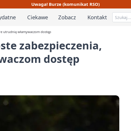
Uwaga! Burze (komunikat RSO)
ydatne
Ciekawe
Zobacz
Kontakt
tóre utrudnią włamywaczom dostęp
oste zabezpieczenia,
ywaczom dostęp