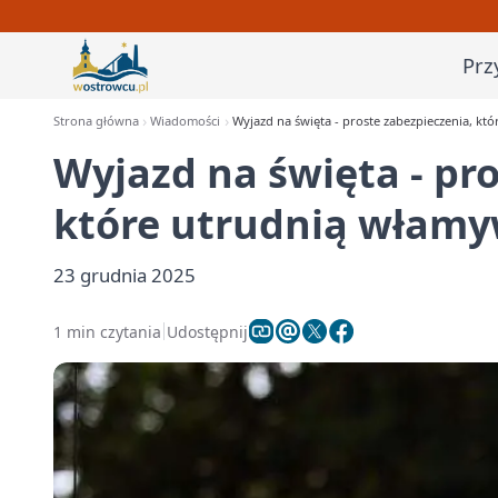
Prz
Strona główna
Wiadomości
Wyjazd na święta - proste zabezpieczenia, k
Wyjazd na święta - pr
które utrudnią włam
23 grudnia 2025
1 min czytania
Udostępnij