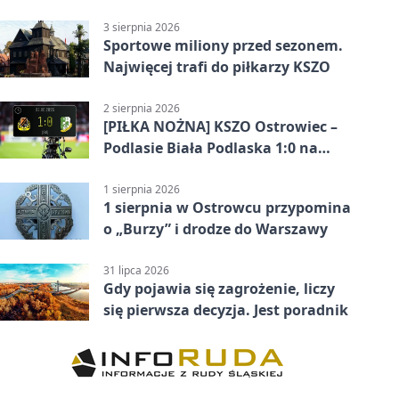
pokazał różnicę
3 sierpnia 2026
Sportowe miliony przed sezonem.
Najwięcej trafi do piłkarzy KSZO
2 sierpnia 2026
[PIŁKA NOŻNA] KSZO Ostrowiec –
Podlasie Biała Podlaska 1:0 na
inaugurację Betclic 3. Ligi Grupa 4
(Grupa IV)
1 sierpnia 2026
1 sierpnia w Ostrowcu przypomina
o „Burzy” i drodze do Warszawy
31 lipca 2026
Gdy pojawia się zagrożenie, liczy
się pierwsza decyzja. Jest poradnik