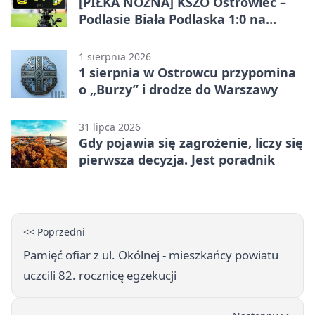
[PIŁKA NOŻNA] KSZO Ostrowiec –
Podlasie Biała Podlaska 1:0 na
inaugurację Betclic 3. Ligi Grupa 4
(Grupa IV)
1 sierpnia 2026
1 sierpnia w Ostrowcu przypomina
o „Burzy” i drodze do Warszawy
31 lipca 2026
Gdy pojawia się zagrożenie, liczy się
pierwsza decyzja. Jest poradnik
<< Poprzedni
Pamięć ofiar z ul. Okólnej - mieszkańcy powiatu
uczcili 82. rocznicę egzekucji