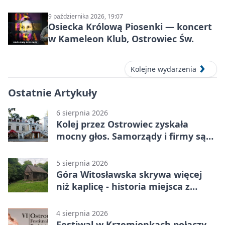
Prehistorycznej i Antycznej
9 października 2026, 19:07
Osiecka Królową Piosenki — koncert
w Kameleon Klub, Ostrowiec Św.
Kolejne wydarzenia
Ostatnie Artykuły
6 sierpnia 2026
Kolej przez Ostrowiec zyskała
mocny głos. Samorządy i firmy są
zgodne
5 sierpnia 2026
Góra Witosławska skrywa więcej
niż kaplicę - historia miejsca z
legendą
4 sierpnia 2026
Festiwal w Krzemionkach połączy