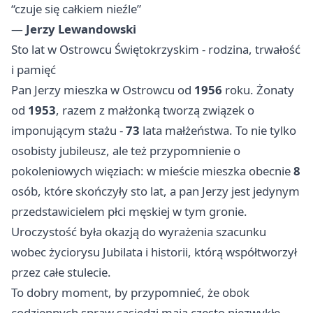
“czuje się całkiem nieźle”
—
Jerzy Lewandowski
Sto lat w Ostrowcu Świętokrzyskim - rodzina, trwałość
i pamięć
Pan Jerzy mieszka w Ostrowcu od
1956
roku. Żonaty
od
1953
, razem z małżonką tworzą związek o
imponującym stażu -
73
lata małżeństwa. To nie tylko
osobisty jubileusz, ale też przypomnienie o
pokoleniowych więziach: w mieście mieszka obecnie
8
osób, które skończyły sto lat, a pan Jerzy jest jedynym
przedstawicielem płci męskiej w tym gronie.
Uroczystość była okazją do wyrażenia szacunku
wobec życiorysu Jubilata i historii, którą współtworzył
przez całe stulecie.
To dobry moment, by przypomnieć, że obok
codziennych spraw sąsiedzi mają często niezwykłe