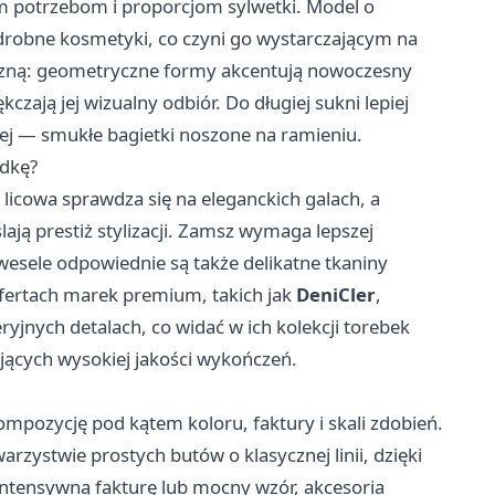
m potrzebom i proporcjom sylwetki. Model o
i drobne kosmetyki, co czyni go wystarczającym na
tyczną: geometryczne formy akcentują nowoczesny
kczają jej wizualny odbiór. Do długiej sukni lepiej
iej — smukłe bagietki noszone na ramieniu.
ndkę?
 licowa sprawdza się na eleganckich galach, a
ją prestiż stylizacji. Zamsz wymaga lepszej
wesele odpowiednie są także delikatne tkaniny
fertach marek premium, takich jak
DeniCler
,
yjnych detalach, co widać w ich kolekcji
torebek
jących wysokiej jakości wykończeń.
mpozycję pod kątem koloru, faktury i skali zdobień.
zystwie prostych butów o klasycznej linii, dzięki
 intensywną fakturę lub mocny wzór, akcesoria