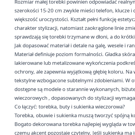
Rozmiar małej torebki powinien odpowiadać realny
szerokości 15-20 cm zwykle mieści telefon, klucze 
większość uroczystości. Kształt pełni funkcję este
charakter stylizacji, natomiast zaokrąglone linie zmię
sprawdzają się torebki trzymane w dłoni, a do krótk
Jak dopasować materiał i detale na galę, wesele i ra
Materiał definiuje poziom formalności. Gładka skóra
lakierowane lub metalizowane wykończenia podkreśla
ochrony, ale zapewnia wyjątkową głębię koloru. Na 
tekstylne wzbogacone subtelnymi zdobieniami. W o
dostępne są modele o starannie wykonanych, biżuter
wieczorowych
, dopasowanych do stylizacji wymaga
Co łączyć: torebka, buty i sukienka wieczorowa?
Torebka, obuwie i sukienka muszą tworzyć spójną ko
Bogato dekorowana torebka najlepiej wygląda w towar
czemu akcent pozostaje czytelny. Jeśli sukienka ma