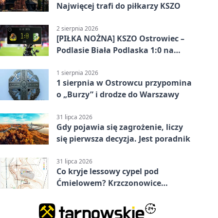
Najwięcej trafi do piłkarzy KSZO
2 sierpnia 2026
[PIŁKA NOŻNA] KSZO Ostrowiec –
Podlasie Biała Podlaska 1:0 na
inaugurację Betclic 3. Ligi Grupa 4
(Grupa IV)
1 sierpnia 2026
1 sierpnia w Ostrowcu przypomina
o „Burzy” i drodze do Warszawy
31 lipca 2026
Gdy pojawia się zagrożenie, liczy
się pierwsza decyzja. Jest poradnik
31 lipca 2026
Co kryje lessowy cypel pod
Ćmielowem? Krzczonowice
odsłaniają neolityczną osadę.