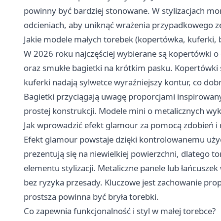
powinny być bardziej stonowane. W stylizacjach m
odcieniach, aby uniknąć wrażenia przypadkowego z
Jakie modele małych torebek (kopertówka, kuferki,
W 2026 roku najczęściej wybierane są kopertówki o czy
oraz smukłe bagietki na krótkim pasku. Kopertówki 
kuferki nadają sylwetce wyraźniejszy kontur, co dob
Bagietki przyciągają uwagę proporcjami inspirowany
prostej konstrukcji. Modele mini o metalicznych 
Jak wprowadzić efekt glamour za pomocą zdobień i
Efekt glamour powstaje dzięki kontrolowanemu użyciu
prezentują się na niewielkiej powierzchni, dlatego 
elementu stylizacji. Metaliczne panele lub łańcusze
bez ryzyka przesady. Kluczowe jest zachowanie prop
prostsza powinna być bryła torebki.
Co zapewnia funkcjonalność i styl w małej torebce?