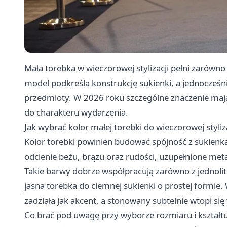
Mała torebka w wieczorowej stylizacji pełni zarówno
model podkreśla konstrukcję sukienki, a jednocze
przedmioty. W 2026 roku szczególne znaczenie mają
do charakteru wydarzenia.
Jak wybrać kolor małej torebki do wieczorowej styliza
Kolor torebki powinien budować spójność z sukienką
odcienie beżu, brązu oraz rudości, uzupełnione met
Takie barwy dobrze współpracują zarówno z jednolit
jasna torebka do ciemnej sukienki o prostej formie
zadziała jak akcent, a stonowany subtelnie wtopi się
Co brać pod uwagę przy wyborze rozmiaru i kształt