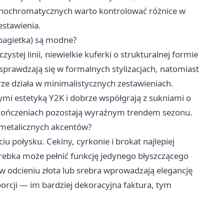
onochromatycznych warto kontrolować różnice w
estawienia.
 bagietka) są modne?
stej linii, niewielkie kuferki o strukturalnej formie
sprawdzają się w formalnych stylizacjach, natomiast
rze działa w minimalistycznych zestawieniach.
mi estetyką Y2K i dobrze współgrają z sukniami o
wykończeniach pozostają wyraźnym trendem sezonu.
 metalicznych akcentów?
 połysku. Cekiny, cyrkonie i brokat najlepiej
torebka może pełnić funkcję jedynego błyszczącego
k w odcieniu złota lub srebra wprowadzają elegancję
orcji — im bardziej dekoracyjna faktura, tym