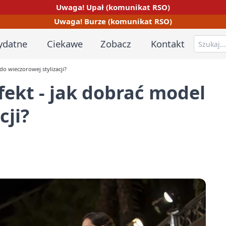
Uwaga! Upał (komunikat RSO)
Uwaga! Burze (komunikat RSO)
ydatne
Ciekawe
Zobacz
Kontakt
do wieczorowej stylizacji?
fekt - jak dobrać model
cji?