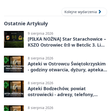
Kolejne wydarzenia
Ostatnie Artykuły
9 sierpnia 2026
[PIŁKA NOŻNA] Star Starachowice –
KSZO Ostrowiec 0:0 w Betclic 3. Liga
Grupa 4 (Grupa IV). Bez goli w
derbowym spotkaniu
8 sierpnia 2026
Apteki w Ostrowcu Świętokrzyskim
- godziny otwarcia, dyżury, apteka
całodobowa
8 sierpnia 2026
Apteki Bodzechów, powiat
ostrowiecki - adresy, telefony,
godziny otwarcia
8 sierpnia 2026