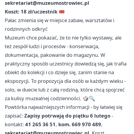
sekretariat@muzeumostrowiec.pl
Koszt: 18 zł/uczestnik
🎟️
Pałac zmienia się w miejsce zabaw, warsztatów i
rodzinnych odkryć
Muzeum chce pokazać, że to nie tylko wystawy, ale
też zespół ludzi i procesów - konserwacja,
dokumentacja, pakowanie do magazynu. W
praktyczny sposób uczestnicy dowiedzą się, jak trafia
obiekt do kolekcji i co dzieje się, zanim stanie na
ekspozycji. To propozycja dla osób w każdym wieku -
solo, w duecie lub z całą rodziną, które chcą spojrzeć
za kulisy muzealnej codzienności. 🎲🔍
Powtórka najważniejszych informacji - by łatwiej się
zapisać:
Zapisy potrwają do piątku 6 lutego
-
kontakt:
41 265 36 51
,
kom. 669 970 489
,
sekretariat@muzeumostrowiec.pl
. Koszt