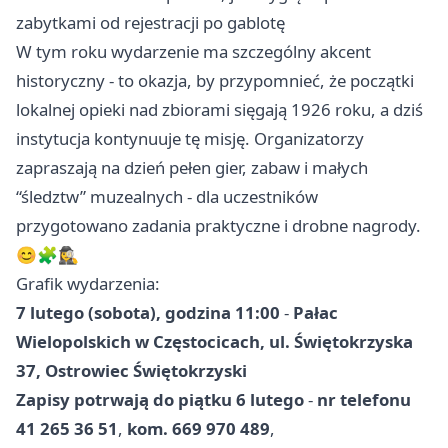
zabytkami od rejestracji po gablotę
W tym roku wydarzenie ma szczególny akcent
historyczny - to okazja, by przypomnieć, że początki
lokalnej opieki nad zbiorami sięgają 1926 roku, a dziś
instytucja kontynuuje tę misję. Organizatorzy
zapraszają na dzień pełen gier, zabaw i małych
“śledztw” muzealnych - dla uczestników
przygotowano zadania praktyczne i drobne nagrody.
😊🧩🕵️‍♀️
Grafik wydarzenia:
7 lutego (sobota), godzina 11:00
-
Pałac
Wielopolskich w Częstocicach, ul. Świętokrzyska
37, Ostrowiec Świętokrzyski
Zapisy potrwają do piątku 6 lutego
-
nr telefonu
41 265 36 51
,
kom. 669 970 489
,