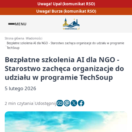
Uwaga! Upał (komunikat RSO)
Uwaga! Burze (komunikat RSO)
MENU
Strona główna
Wiadomości
Bezpłatne szkolenia AI dla NGO - Starostwo zachęca organizacje do udziału w programie
TechSoup
Bezpłatne szkolenia AI dla NGO -
Starostwo zachęca organizacje do
udziału w programie TechSoup
5 lutego 2026
2 min czytania
Udostępnij