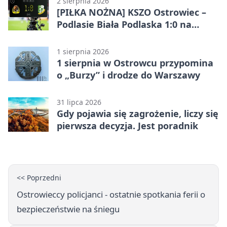
2 sierpnia 2026
[PIŁKA NOŻNA] KSZO Ostrowiec –
Podlasie Biała Podlaska 1:0 na
inaugurację Betclic 3. Ligi Grupa 4
(Grupa IV)
1 sierpnia 2026
1 sierpnia w Ostrowcu przypomina
o „Burzy” i drodze do Warszawy
31 lipca 2026
Gdy pojawia się zagrożenie, liczy się
pierwsza decyzja. Jest poradnik
<< Poprzedni
Ostrowieccy policjanci - ostatnie spotkania ferii o
bezpieczeństwie na śniegu