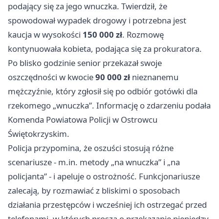
podający się za jego wnuczka. Twierdził, że
spowodował wypadek drogowy i potrzebna jest
kaucja w wysokości
150 000 zł
. Rozmowę
kontynuowała kobieta, podająca się za prokuratora.
Po blisko godzinie senior przekazał swoje
oszczędności w kwocie
90 000 zł
nieznanemu
mężczyźnie, który zgłosił się po odbiór gotówki dla
rzekomego „wnuczka”. Informację o zdarzeniu podała
Komenda Powiatowa Policji w Ostrowcu
Świętokrzyskim.
Policja przypomina, że oszuści stosują różne
scenariusze - m.in. metody „na wnuczka” i „na
policjanta” - i apeluje o ostrożność. Funkcjonariusze
zalecają, by rozmawiać z bliskimi o sposobach
działania przestępców i wcześniej ich ostrzegać przed
telefonami, w których proszą o przekazanie pieniędzy.