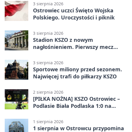
3 sierpnia 2026
Ostrowiec uczci Święto Wojska
Polskiego. Uroczystości i piknik
3 sierpnia 2026
Stadion KSZO z nowym
nagłośnieniem. Pierwszy mecz
pokazał różnicę
3 sierpnia 2026
Sportowe miliony przed sezonem.
Najwięcej trafi do piłkarzy KSZO
2 sierpnia 2026
[PIŁKA NOŻNA] KSZO Ostrowiec –
Podlasie Biała Podlaska 1:0 na
inaugurację Betclic 3. Ligi Grupa 4
(Grupa IV)
1 sierpnia 2026
1 sierpnia w Ostrowcu przypomina