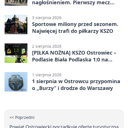
nagłośnieniem. Pierwszy mecz
pokazał różnicę
3 sierpnia 2026
Sportowe miliony przed sezonem.
Najwięcej trafi do piłkarzy KSZO
2 sierpnia 2026
[PIŁKA NOŻNA] KSZO Ostrowiec –
Podlasie Biała Podlaska 1:0 na
inaugurację Betclic 3. Ligi Grupa 4
(Grupa IV)
1 sierpnia 2026
1 sierpnia w Ostrowcu przypomina
o „Burzy” i drodze do Warszawy
<< Poprzedni
Powiat Ostrowiecki porządkuje ofertę turystyczną