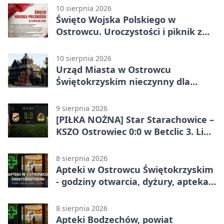
10 sierpnia 2026
Święto Wojska Polskiego w
Ostrowcu. Uroczystości i piknik z
żołnierzami
10 sierpnia 2026
Urząd Miasta w Ostrowcu
Świętokrzyskim nieczynny dla
interesantów
9 sierpnia 2026
[PIŁKA NOŻNA] Star Starachowice –
KSZO Ostrowiec 0:0 w Betclic 3. Liga
Grupa 4 (Grupa IV). Bez goli w
derbowym spotkaniu
8 sierpnia 2026
Apteki w Ostrowcu Świętokrzyskim
- godziny otwarcia, dyżury, apteka
całodobowa
8 sierpnia 2026
Apteki Bodzechów, powiat