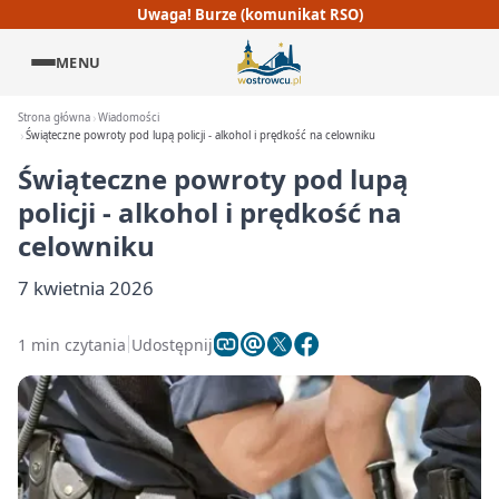
Uwaga! Burze (komunikat RSO)
MENU
Strona główna
Wiadomości
Świąteczne powroty pod lupą policji - alkohol i prędkość na celowniku
Świąteczne powroty pod lupą
policji - alkohol i prędkość na
celowniku
7 kwietnia 2026
1 min czytania
Udostępnij