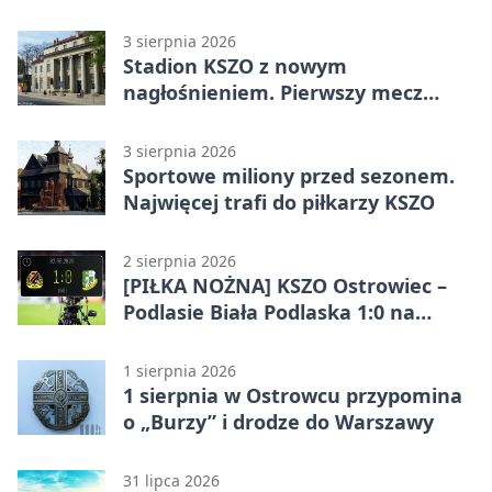
3 sierpnia 2026
Stadion KSZO z nowym
nagłośnieniem. Pierwszy mecz
pokazał różnicę
3 sierpnia 2026
Sportowe miliony przed sezonem.
Najwięcej trafi do piłkarzy KSZO
2 sierpnia 2026
[PIŁKA NOŻNA] KSZO Ostrowiec –
Podlasie Biała Podlaska 1:0 na
inaugurację Betclic 3. Ligi Grupa 4
(Grupa IV)
1 sierpnia 2026
1 sierpnia w Ostrowcu przypomina
o „Burzy” i drodze do Warszawy
31 lipca 2026