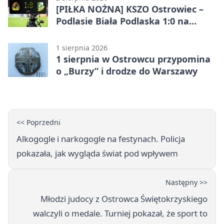
[PIŁKA NOŻNA] KSZO Ostrowiec –
Podlasie Biała Podlaska 1:0 na
inaugurację Betclic 3. Ligi Grupa 4
(Grupa IV)
1 sierpnia 2026
1 sierpnia w Ostrowcu przypomina
o „Burzy” i drodze do Warszawy
<< Poprzedni
Alkogogle i narkogogle na festynach. Policja
pokazała, jak wygląda świat pod wpływem
Następny >>
Młodzi judocy z Ostrowca Świętokrzyskiego
walczyli o medale. Turniej pokazał, że sport to