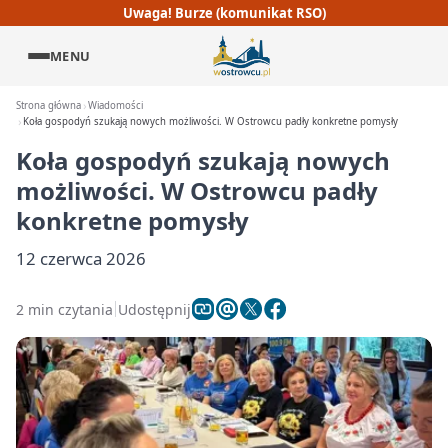
Uwaga! Burze (komunikat RSO)
MENU
Strona główna
Wiadomości
Koła gospodyń szukają nowych możliwości. W Ostrowcu padły konkretne pomysły
Koła gospodyń szukają nowych
możliwości. W Ostrowcu padły
konkretne pomysły
12 czerwca 2026
2 min czytania
Udostępnij