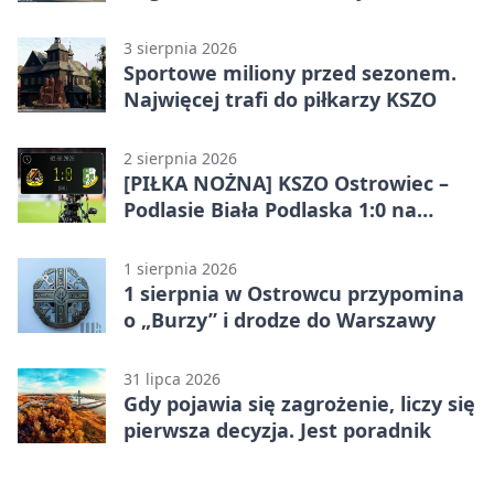
pokazał różnicę
3 sierpnia 2026
Sportowe miliony przed sezonem.
Najwięcej trafi do piłkarzy KSZO
2 sierpnia 2026
[PIŁKA NOŻNA] KSZO Ostrowiec –
Podlasie Biała Podlaska 1:0 na
inaugurację Betclic 3. Ligi Grupa 4
(Grupa IV)
1 sierpnia 2026
1 sierpnia w Ostrowcu przypomina
o „Burzy” i drodze do Warszawy
31 lipca 2026
Gdy pojawia się zagrożenie, liczy się
pierwsza decyzja. Jest poradnik