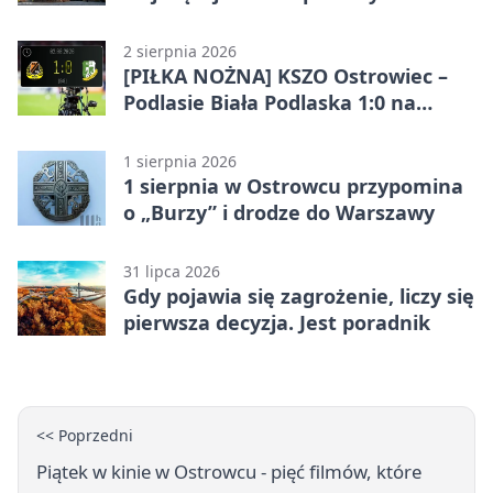
2 sierpnia 2026
[PIŁKA NOŻNA] KSZO Ostrowiec –
Podlasie Biała Podlaska 1:0 na
inaugurację Betclic 3. Ligi Grupa 4
(Grupa IV)
1 sierpnia 2026
1 sierpnia w Ostrowcu przypomina
o „Burzy” i drodze do Warszawy
31 lipca 2026
Gdy pojawia się zagrożenie, liczy się
pierwsza decyzja. Jest poradnik
<< Poprzedni
Piątek w kinie w Ostrowcu - pięć filmów, które