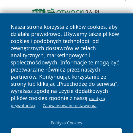
Nasza strona korzysta z plików cookies, aby
działała prawidłowo. Używamy także plików
cookies i podobnych technologii od
zewnętrznych dostawców w celach
analitycznych, marketingowych i
społecznościowych. Informacje te mogą być
Copyright © 2026 wostrowcu.pl Wszystkie prawa zastrzeżone.
przetwarzane również przez naszych
partnerów. Kontynuując korzystanie ze
strony lub klikając „Przechodzę do serwisu",
Polityka
Polityka
News
Autorzy
wyrażasz zgodę na użycie dodatkowych
Prywatności
Cookies
plików cookies zgodnie z naszą
polityką
.
.
prywatności
Zaawansowane ustawienia
Polityka Cookies