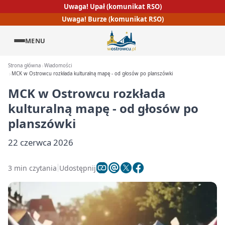
Uwaga! Upał (komunikat RSO)
Uwaga! Burze (komunikat RSO)
MENU
Strona główna
Wiadomości
MCK w Ostrowcu rozkłada kulturalną mapę - od głosów po planszówki
MCK w Ostrowcu rozkłada
kulturalną mapę - od głosów po
planszówki
22 czerwca 2026
3 min czytania
Udostępnij