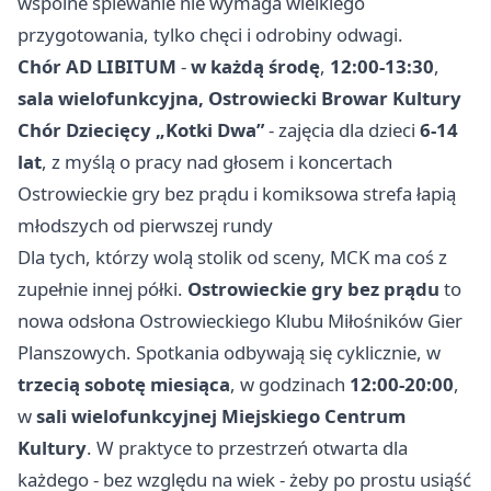
wspólne śpiewanie nie wymaga wielkiego
przygotowania, tylko chęci i odrobiny odwagi.
Chór AD LIBITUM
-
w każdą środę
,
12:00-13:30
,
sala wielofunkcyjna, Ostrowiecki Browar Kultury
Chór Dziecięcy „Kotki Dwa”
- zajęcia dla dzieci
6-14
lat
, z myślą o pracy nad głosem i koncertach
Ostrowieckie gry bez prądu i komiksowa strefa łapią
młodszych od pierwszej rundy
Dla tych, którzy wolą stolik od sceny, MCK ma coś z
zupełnie innej półki.
Ostrowieckie gry bez prądu
to
nowa odsłona Ostrowieckiego Klubu Miłośników Gier
Planszowych. Spotkania odbywają się cyklicznie, w
trzecią sobotę miesiąca
, w godzinach
12:00-20:00
,
w
sali wielofunkcyjnej Miejskiego Centrum
Kultury
. W praktyce to przestrzeń otwarta dla
każdego - bez względu na wiek - żeby po prostu usiąść