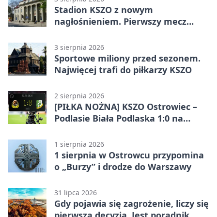
Stadion KSZO z nowym
nagłośnieniem. Pierwszy mecz
pokazał różnicę
3 sierpnia 2026
Sportowe miliony przed sezonem.
Najwięcej trafi do piłkarzy KSZO
2 sierpnia 2026
[PIŁKA NOŻNA] KSZO Ostrowiec –
Podlasie Biała Podlaska 1:0 na
inaugurację Betclic 3. Ligi Grupa 4
(Grupa IV)
1 sierpnia 2026
1 sierpnia w Ostrowcu przypomina
o „Burzy” i drodze do Warszawy
31 lipca 2026
Gdy pojawia się zagrożenie, liczy się
pierwsza decyzja. Jest poradnik