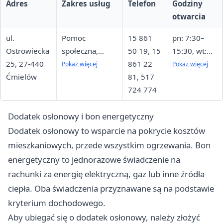
Adres
Zakres usług
Telefon
Godziny
otwarcia
ul.
Pomoc
15 861
pn: 7:30–
Ostrowiecka
społeczna,
50 19, 15
15:30, wt:
25, 27-440
świadczenia
861 22
8:00–16:00,
Pokaż więcej
Pokaż więcej
Ćmielów
rodzinne,
81, 517
śr: 7:30–
fundusz
724 774
15:30 (bez
alimentacyjny
przyjęć),
Dodatek osłonowy i bon energetyczny
czw: 7:30–
15:30, pt:
Dodatek osłonowy to wsparcie na pokrycie kosztów
7:30–15:30;
mieszkaniowych, przede wszystkim ogrzewania. Bon
przyjmowani
energetyczny to jednorazowe świadczenie na
e
rachunki za energię elektryczną, gaz lub inne źródła
interesantó
ciepła. Oba świadczenia przyznawane są na podstawie
w pn, czw,
kryterium dochodowego.
pt: 7:30–
Aby ubiegać się o dodatek osłonowy, należy złożyć
9:30 i