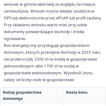
wniosek w gminie właściwej ze względu na miejsce
14:00–
15:30, wt:
zamieszkania. Wnioski można składać osobiście w
8:00–10:00 i
OPS lub elektronicznie przez ePUAP lub profil zaufany.
14:00–16:00
Przy składaniu wniosku warto mieć przy sobie
dokumenty potwierdzające dochody i źródła
ogrzewania.
Bon energetyczny przysługuje gospodarstwom
domowym, których przeciętne dochody w 2023 roku
nie przekroczyły 2500 zł na osobę w gospodarstwie
jednoosobowym albo 1700 zł na osobę w
gospodarstwie wieloosobowym. Wysokość bonu
zależy od liczby osób w gospodarstwie:
Rodzaj gospodarstwa
Kwota bonu
domowego