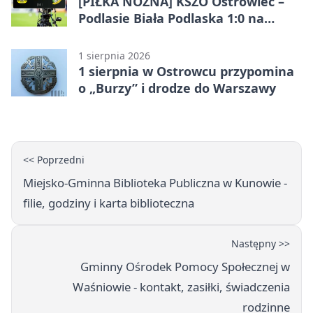
[PIŁKA NOŻNA] KSZO Ostrowiec –
Podlasie Biała Podlaska 1:0 na
inaugurację Betclic 3. Ligi Grupa 4
(Grupa IV)
1 sierpnia 2026
1 sierpnia w Ostrowcu przypomina
o „Burzy” i drodze do Warszawy
<< Poprzedni
Miejsko-Gminna Biblioteka Publiczna w Kunowie -
filie, godziny i karta biblioteczna
Następny >>
Gminny Ośrodek Pomocy Społecznej w
Waśniowie - kontakt, zasiłki, świadczenia
rodzinne