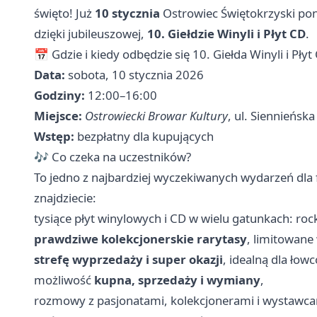
święto! Już
10 stycznia
Ostrowiec Świętokrzyski po
dzięki jubileuszowej,
10. Giełdzie Winyli i Płyt CD
.
📅 Gdzie i kiedy odbędzie się 10. Giełda Winyli i Płyt
Data:
sobota, 10 stycznia 2026
Godziny:
12:00–16:00
Miejsce:
Ostrowiecki Browar Kultury
, ul. Siennieńska
Wstęp:
bezpłatny dla kupujących
🎶 Co czeka na uczestników?
To jedno z najbardziej wyczekiwanych wydarzeń dla
znajdziecie:
tysiące płyt winylowych i CD w wielu gatunkach: rock,
prawdziwe kolekcjonerskie rarytasy
, limitowane
strefę wyprzedaży i super okazji
, idealną dla ło
możliwość
kupna, sprzedaży i wymiany
,
rozmowy z pasjonatami, kolekcjonerami i wystawcami