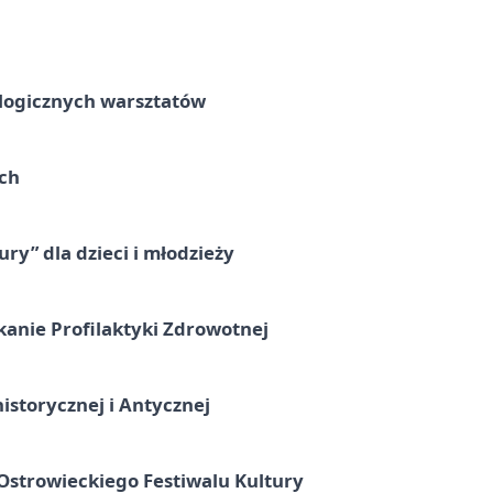
ologicznych warsztatów
ach
ry” dla dzieci i młodzieży
kanie Profilaktyki Zdrowotnej
istorycznej i Antycznej
strowieckiego Festiwalu Kultury