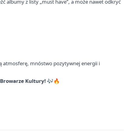
leźć albumy z listy „must have”, a może nawet odkryć
wą atmosferę, mnóstwo pozytywnej energii i
w Browarze Kultury! 🎶🔥