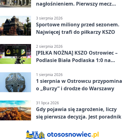
nagłośnieniem. Pierwszy mecz
pokazał różnicę
3 sierpnia 2026
Sportowe miliony przed sezonem.
Najwięcej trafi do piłkarzy KSZO
2 sierpnia 2026
[PIŁKA NOŻNA] KSZO Ostrowiec –
Podlasie Biała Podlaska 1:0 na
inaugurację Betclic 3. Ligi Grupa 4
(Grupa IV)
1 sierpnia 2026
1 sierpnia w Ostrowcu przypomina
o „Burzy” i drodze do Warszawy
31 lipca 2026
Gdy pojawia się zagrożenie, liczy
się pierwsza decyzja. Jest poradnik