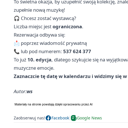
To świetna okazja, by uzupełnić swoją kolekcję, zna
zupełnie nową muzykę!
🎧 Chcesz zostać wystawcą?
Liczba miejsc jest
ograniczona
.
Rezerwacja odbywa się:
📩 poprzez wiadomość prywatną
📞 lub pod numerem:
537 624 377
To już
10. edycja
, dlatego szykujcie się na wyjątko
muzyczne emocje.
Zaznaczcie tę datę w kalendarzu i widzimy się 
Autor:
ws
Zaobserwuj nas!
Facebook
Google News