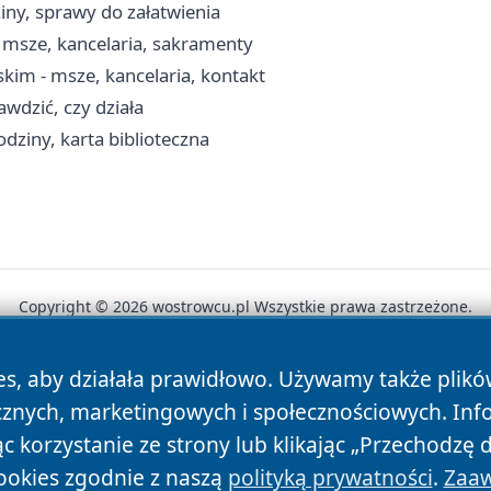
iny, sprawy do załatwienia
 msze, kancelaria, sakramenty
kim - msze, kancelaria, kontakt
rawdzić, czy działa
dziny, karta biblioteczna
Copyright © 2026 wostrowcu.pl Wszystkie prawa zastrzeżone.
es, aby działała prawidłowo. Używamy także plik
News
Autorzy
Polityka Prywatności
Polityka Cookie
cznych, marketingowych i społecznościowych. Inf
 korzystanie ze strony lub klikając „Przechodzę 
ookies zgodnie z naszą
polityką prywatności
.
Zaaw