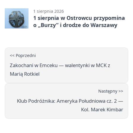
inaugurację Betclic 3. Ligi Grupa 4
(Grupa IV)
1 sierpnia 2026
1 sierpnia w Ostrowcu przypomina
o „Burzy” i drodze do Warszawy
<< Poprzedni
Zakochani w Emceku — walentynki w MCK z
Marią Rotkiel
Następny >>
Klub Podróżnika: Ameryka Południowa cz. 2 —
Kol. Marek Kimbar