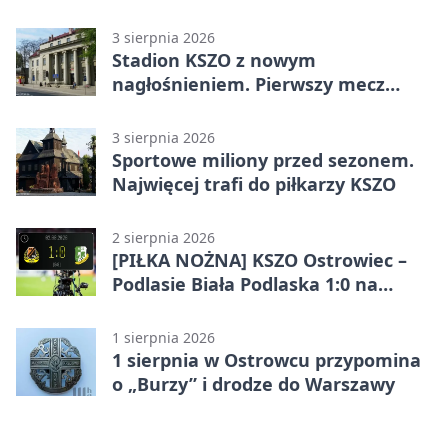
3 sierpnia 2026
Stadion KSZO z nowym
nagłośnieniem. Pierwszy mecz
pokazał różnicę
3 sierpnia 2026
Sportowe miliony przed sezonem.
Najwięcej trafi do piłkarzy KSZO
2 sierpnia 2026
[PIŁKA NOŻNA] KSZO Ostrowiec –
Podlasie Biała Podlaska 1:0 na
inaugurację Betclic 3. Ligi Grupa 4
(Grupa IV)
1 sierpnia 2026
1 sierpnia w Ostrowcu przypomina
o „Burzy” i drodze do Warszawy