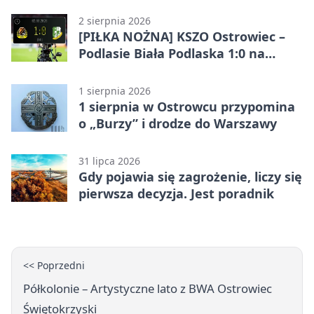
2 sierpnia 2026
[PIŁKA NOŻNA] KSZO Ostrowiec –
Podlasie Biała Podlaska 1:0 na
inaugurację Betclic 3. Ligi Grupa 4
(Grupa IV)
1 sierpnia 2026
1 sierpnia w Ostrowcu przypomina
o „Burzy” i drodze do Warszawy
31 lipca 2026
Gdy pojawia się zagrożenie, liczy się
pierwsza decyzja. Jest poradnik
<< Poprzedni
Półkolonie – Artystyczne lato z BWA Ostrowiec
Świętokrzyski