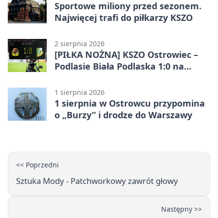
Sportowe miliony przed sezonem.
Najwięcej trafi do piłkarzy KSZO
2 sierpnia 2026
[PIŁKA NOŻNA] KSZO Ostrowiec –
Podlasie Biała Podlaska 1:0 na
inaugurację Betclic 3. Ligi Grupa 4
(Grupa IV)
1 sierpnia 2026
1 sierpnia w Ostrowcu przypomina
o „Burzy” i drodze do Warszawy
<< Poprzedni
Sztuka Mody - Patchworkowy zawrót głowy
Następny >>