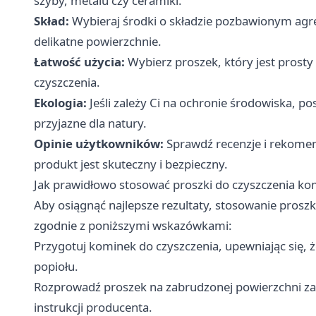
szyby, metalu czy ceramiki.
Skład:
Wybieraj środki o składzie pozbawionym agr
delikatne powierzchnie.
Łatwość użycia:
Wybierz proszek, który jest prost
czyszczenia.
Ekologia:
Jeśli zależy Ci na ochronie środowiska, 
przyjazne dla natury.
Opinie użytkowników:
Sprawdź recenzje i rekomen
produkt jest skuteczny i bezpieczny.
Jak prawidłowo stosować proszki do czyszczenia k
Aby osiągnąć najlepsze rezultaty, stosowanie pros
zgodnie z poniższymi wskazówkami:
Przygotuj kominek do czyszczenia, upewniając się, ż
popiołu.
Rozprowadź proszek na zabrudzonej powierzchni za p
instrukcji producenta.