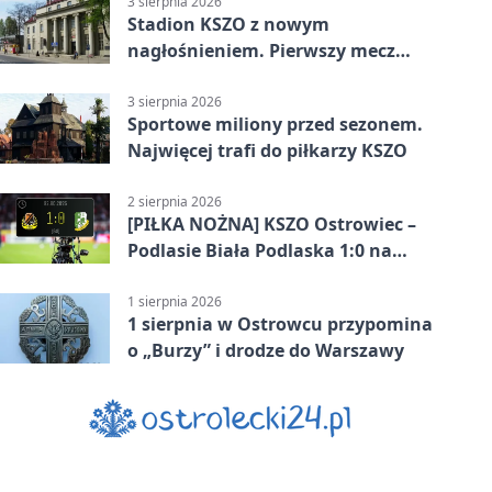
3 sierpnia 2026
Stadion KSZO z nowym
nagłośnieniem. Pierwszy mecz
pokazał różnicę
3 sierpnia 2026
Sportowe miliony przed sezonem.
Najwięcej trafi do piłkarzy KSZO
2 sierpnia 2026
[PIŁKA NOŻNA] KSZO Ostrowiec –
Podlasie Biała Podlaska 1:0 na
inaugurację Betclic 3. Ligi Grupa 4
(Grupa IV)
1 sierpnia 2026
1 sierpnia w Ostrowcu przypomina
o „Burzy” i drodze do Warszawy