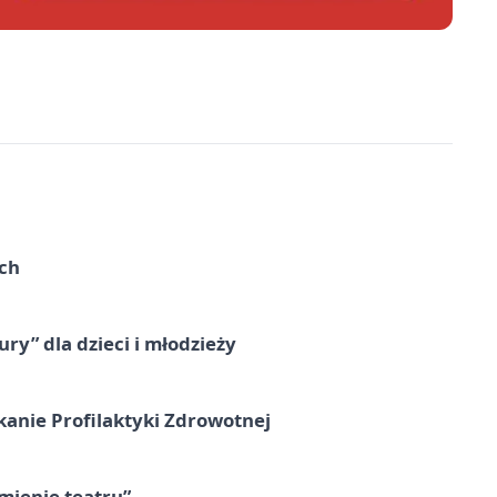
ach
ry” dla dzieci i młodzieży
kanie Profilaktyki Zdrowotnej
umienie teatru”