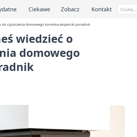
ydatne
Ciekawe
Zobacz
Kontakt
ch do czyszczenia domowego kominka ekspercki poradnik
eś wiedzieć o
zenia domowego
radnik