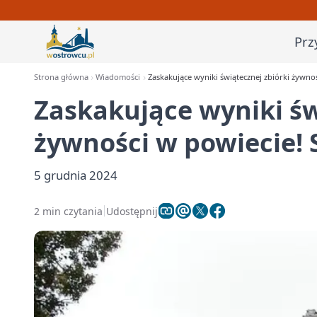
Prz
Strona główna
Wiadomości
Zaskakujące wyniki świątecznej zbiórki żywno
Zaskakujące wyniki św
żywności w powiecie! 
5 grudnia 2024
2 min czytania
Udostępnij