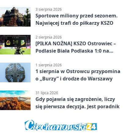
pokazał różnicę
3 sierpnia 2026
Sportowe miliony przed sezonem.
Najwięcej trafi do piłkarzy KSZO
2 sierpnia 2026
[PIŁKA NOŻNA] KSZO Ostrowiec –
Podlasie Biała Podlaska 1:0 na
inaugurację Betclic 3. Ligi Grupa 4
(Grupa IV)
1 sierpnia 2026
1 sierpnia w Ostrowcu przypomina
o „Burzy” i drodze do Warszawy
31 lipca 2026
Gdy pojawia się zagrożenie, liczy
się pierwsza decyzja. Jest poradnik