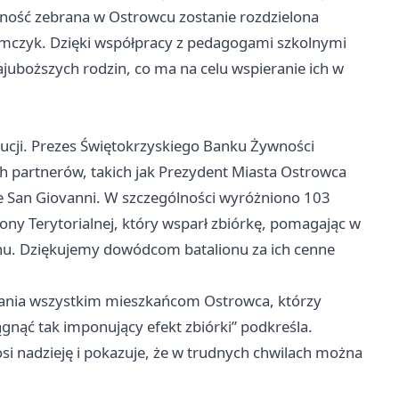
ość zebrana w Ostrowcu zostanie rozdzielona
amczyk. Dzięki współpracy z pedagogami szkolnymi
ajuboższych rodzin, co ma na celu wspieranie ich w
tytucji. Prezes Świętokrzyskiego Banku Żywności
h partnerów, takich jak Prezydent Miasta Ostrowca
ie San Giovanni. W szczególności wyróżniono 103
ny Terytorialnej, który wsparł zbiórkę, pomagając w
nu. Dziękujemy dowódcom batalionu za ich cenne
ania wszystkim mieszkańcom Ostrowca, którzy
iągnąć tak imponujący efekt zbiórki” podkreśla.
si nadzieję i pokazuje, że w trudnych chwilach można