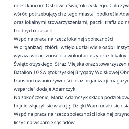
mieszkańcom Ostrowca Świętokrzyskiego. Cała żywn
wśród potrzebujących z tego miasta” podkreśla Ad
oraz lokalnymi stowarzyszeniami, paczki trafią do n
trudnych czasach.
Wspólna praca na rzecz lokalnej społeczności
W organizacji zbiórki wzięło udział wiele osób i ins
wyraża wdzięczność dla wolontariuszy oraz lokalnyc
Świętokrzyskiego, Straż Miejska oraz stowarzyszen
Batalion 10 Świętokrzyskiej Brygady Wojskowej Obro
transportowaniu żywności oraz organizacji magazy
wsparcie” dodaje Adamczyk.
Na zakończenie, Maria Adamczyk składa podziękow
hojnie włączyli się w akcję. Dzięki Wam udało się os
Wspólna praca na rzecz społeczności lokalnej przyno
liczyć na wsparcie sąsiadów.