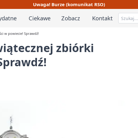
Uwaga! Burze (komunikat RSO)
ydatne
Ciekawe
Zobacz
Kontakt
ści w powiecie! Sprawdź!
iątecznej zbiórki
Sprawdź!