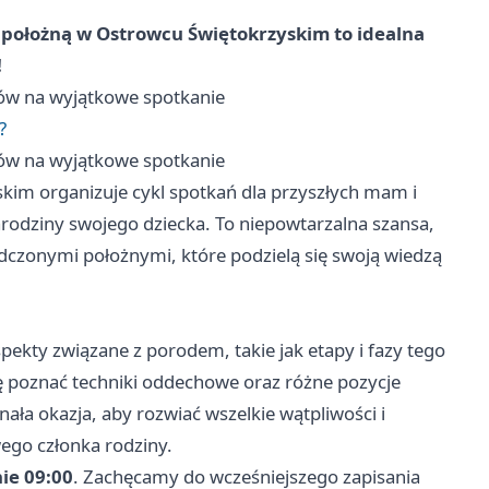
z położną w Ostrowcu Świętokrzyskim to idealna
!
ców na wyjątkowe spotkanie
?
ców na wyjątkowe spotkanie
skim organizuje cykl spotkań dla przyszłych mam i
arodziny swojego dziecka. To niepowtarzalna szansa,
czonymi położnymi, które podzielą się swoją wiedzą
kty związane z porodem, takie jak etapy i fazy tego
 poznać techniki oddechowe oraz różne pozycje
ała okazja, aby rozwiać wszelkie wątpliwości i
ego członka rodziny.
ie 09:00
. Zachęcamy do wcześniejszego zapisania