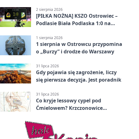
2 sierpnia 2026
[PIŁKA NOŻNA] KSZO Ostrowiec –
Podlasie Biała Podlaska 1:0 na
inaugurację Betclic 3. Ligi Grupa 4
(Grupa IV)
1 sierpnia 2026
1 sierpnia w Ostrowcu przypomina
o „Burzy” i drodze do Warszawy
31 lipca 2026
Gdy pojawia się zagrożenie, liczy
się pierwsza decyzja. Jest poradnik
31 lipca 2026
Co kryje lessowy cypel pod
Ćmielowem? Krzczonowice
odsłaniają neolityczną osadę.