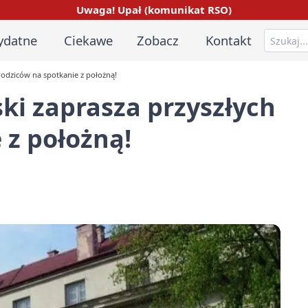
Uwaga! Upał (komunikat RSO)
ydatne
Ciekawe
Zobacz
Kontakt
rodziców na spotkanie z położną!
ki zaprasza przyszłych
 z położną!