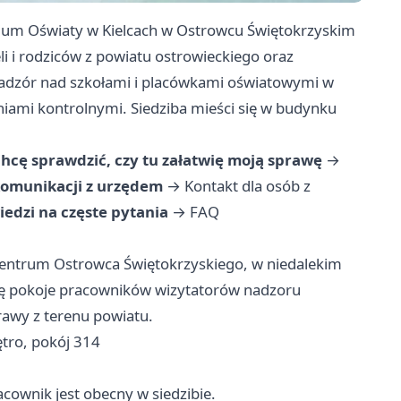
ium Oświaty w Kielcach w Ostrowcu Świętokrzyskim
li i rodziców z powiatu ostrowieckiego oraz
nadzór nad szkołami i placówkami oświatowymi w
łaniami kontrolnymi. Siedziba mieści się w budynku
hcę sprawdzić, czy tu załatwię moją sprawę
→
komunikacji z urzędem
→
Kontakt dla osób z
edzi na częste pytania
→
FAQ
centrum Ostrowca Świętokrzyskiego, w niedalekim
się pokoje pracowników wizytatorów nadzoru
awy z terenu powiatu.
ętro, pokój 314
acownik jest obecny w siedzibie.