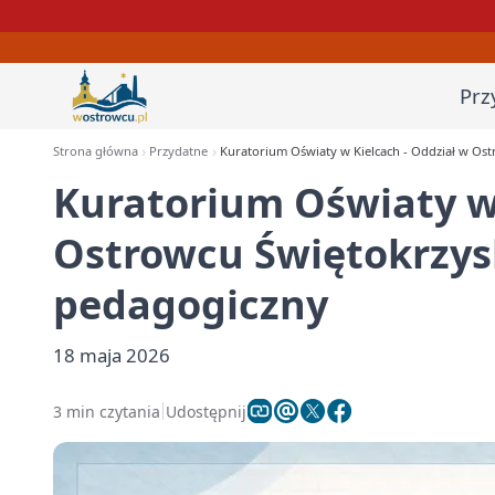
Prz
Strona główna
Przydatne
Kuratorium Oświaty w Kielcach - Oddział w Ost
Kuratorium Oświaty w 
Ostrowcu Świętokrzys
pedagogiczny
18 maja 2026
3 min czytania
Udostępnij