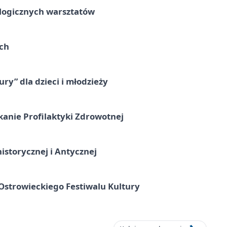
ologicznych warsztatów
ach
ry” dla dzieci i młodzieży
kanie Profilaktyki Zdrowotnej
istorycznej i Antycznej
strowieckiego Festiwalu Kultury