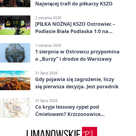
Najwięcej trafi do piłkarzy KSZO
2 sierpnia 2026
[PIŁKA NOŻNA] KSZO Ostrowiec –
Podlasie Biała Podlaska 1:0 na
inaugurację Betclic 3. Ligi Grupa 4
(Grupa IV)
1 sierpnia 2026
1 sierpnia w Ostrowcu przypomina
o „Burzy” i drodze do Warszawy
31 lipca 2026
Gdy pojawia się zagrożenie, liczy
się pierwsza decyzja. Jest poradnik
31 lipca 2026
Co kryje lessowy cypel pod
Ćmielowem? Krzczonowice
odsłaniają neolityczną osadę.