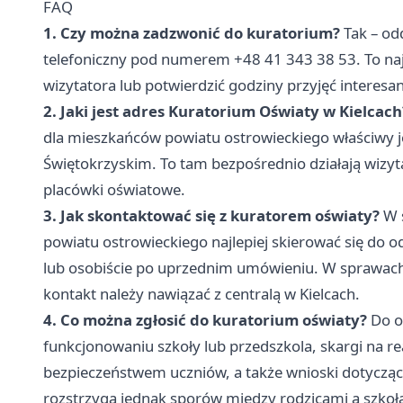
FAQ
1. Czy można zadzwonić do kuratorium?
Tak – od
telefoniczny pod numerem +48 41 343 38 53. To naj
wizytatora lub potwierdzić godziny przyjęć interesa
2. Jaki jest adres Kuratorium Oświaty w Kielcach
dla mieszkańców powiatu ostrowieckiego właściwy je
Świętokrzyskim. To tam bezpośrednio działają wizy
placówki oświatowe.
3. Jak skontaktować się z kuratorem oświaty?
W s
powiatu ostrowieckiego najlepiej skierować się do o
lub osobiście po uprzednim umówieniu. W sprawach 
kontakt należy nawiązać z centralą w Kielcach.
4. Co można zgłosić do kuratorium oświaty?
Do o
funkcjonowaniu szkoły lub przedszkola, skargi na r
bezpieczeństwem uczniów, a także wnioski dotyczą
rozstrzyga jednak sporów między rodzicami a szkołą