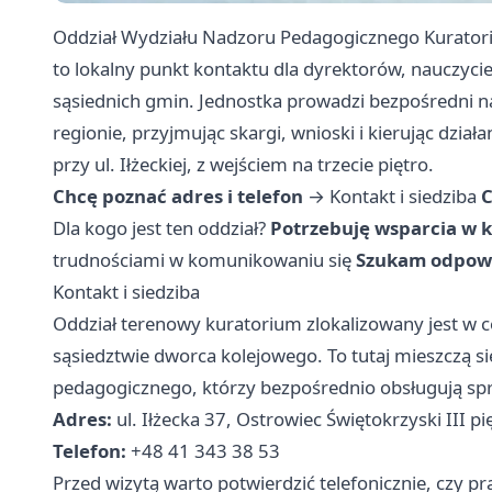
Oddział Wydziału Nadzoru Pedagogicznego Kurator
to lokalny punkt kontaktu dla dyrektorów, nauczycie
sąsiednich gmin. Jednostka prowadzi bezpośredni 
regionie, przyjmując skargi, wnioski i kierując dzia
przy ul. Iłżeckiej, z wejściem na trzecie piętro.
Chcę poznać adres i telefon
→
Kontakt i siedziba
C
Dla kogo jest ten oddział?
Potrzebuję wsparcia w 
trudnościami w komunikowaniu się
Szukam odpowi
Kontakt i siedziba
Oddział terenowy kuratorium zlokalizowany jest w 
sąsiedztwie dworca kolejowego. To tutaj mieszczą 
pedagogicznego, którzy bezpośrednio obsługują spr
Adres:
ul. Iłżecka 37, Ostrowiec Świętokrzyski III pi
Telefon:
+48 41 343 38 53
Przed wizytą warto potwierdzić telefonicznie, czy pr