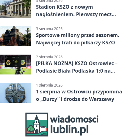
3 sierpnia 2026
Stadion KSZO z nowym
nagłośnieniem. Pierwszy mecz
pokazał różnicę
3 sierpnia 2026
Sportowe miliony przed sezonem.
Najwięcej trafi do piłkarzy KSZO
2 sierpnia 2026
[PIŁKA NOŻNA] KSZO Ostrowiec –
Podlasie Biała Podlaska 1:0 na
inaugurację Betclic 3. Ligi Grupa 4
(Grupa IV)
1 sierpnia 2026
1 sierpnia w Ostrowcu przypomina
o „Burzy” i drodze do Warszawy