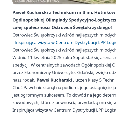
Paweł Kucharski z Technikum nr 3 im. Hutników O
Ogólnopolskiej Olimpiady Spedycyjno-Logistyczn
całej społeczności Ostrowca Świętokrzyskiego!
Ostrowiec Świętokrzyski
wśród najlepszych młodych
Inspirująca wizyta w Centrum Dystrybucji LPP Logis
Ostrowiec Świętokrzyski
wśród najlepszych młodych
W dniu 11 kwietnia 2025 roku Sopot stał się areną z
spedycji. W centralnych zawodach Ogólnopolskiej O
przez Ekonomiczny Uniwersytet Gdański, wzięło udział
nasz rodak,
Paweł Kucharski
, uczeń klasy 5 Techn
Choć Paweł nie stanął na podium, jego osiągnięcie ja
jest ogromnym sukcesem. To dowód na jego determi
zawodowych, które z pewnością przydadzą mu się w 
Inspirująca wizyta w Centrum Dystrybucji LPP Logist