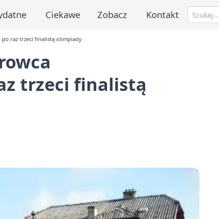
ydatne
Ciekawe
Zobacz
Kontakt
o raz trzeci finalistą olimpiady
trowca
z trzeci finalistą