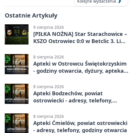
Kolejne wydarzenia
Ostatnie Artykuły
9 sierpnia 2026
[PIŁKA NOŻNA] Star Starachowice –
KSZO Ostrowiec 0:0 w Betclic 3. Liga
Grupa 4 (Grupa IV). Bez goli w
derbowym spotkaniu
8 sierpnia 2026
Apteki w Ostrowcu Świętokrzyskim
- godziny otwarcia, dyżury, apteka
całodobowa
8 sierpnia 2026
Apteki Bodzechów, powiat
ostrowiecki - adresy, telefony,
godziny otwarcia
8 sierpnia 2026
Apteki Ćmielów, powiat ostrowiecki
- adresy, telefony, godziny otwarcia