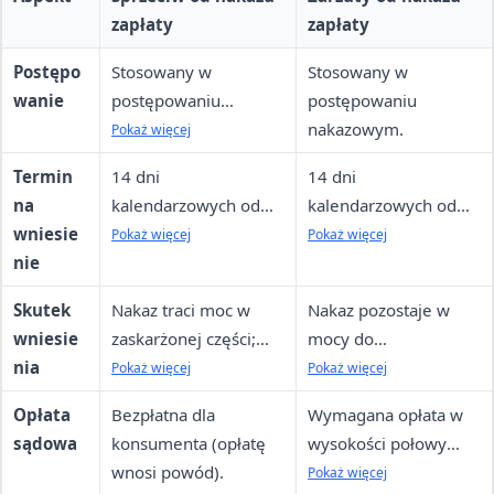
zapłaty
zapłaty
Postępo
Stosowany w
Stosowany w
wanie
postępowaniu
postępowaniu
upominawczym (w
nakazowym.
Pokaż więcej
tym elektronicznym
Termin
14 dni
14 dni
EPU).
na
kalendarzowych od
kalendarzowych od
wniesie
doręczenia (w Polsce;
doręczenia
Pokaż więcej
Pokaż więcej
nie
miesiąc w UE, 3
(analogicznie do
miesiące poza UE).
sprzeciwu).
Skutek
Nakaz traci moc w
Nakaz pozostaje w
wniesie
zaskarżonej części;
mocy do
nia
sprawa przechodzi do
rozstrzygnięcia;
Pokaż więcej
Pokaż więcej
trybu zwykłego,
egzekucja
Opłata
Bezpłatna dla
Wymagana opłata w
egzekucja
wstrzymana po
sądowa
konsumenta (opłatę
wysokości połowy
wstrzymana
wniesieniu zarzutów,
wnosi powód).
opłaty od pozwu
Pokaż więcej
automatycznie.
ale może być