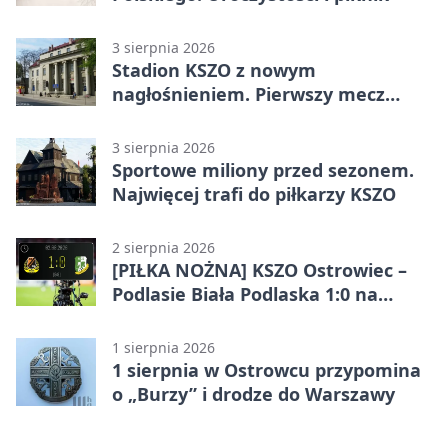
3 sierpnia 2026
Stadion KSZO z nowym
nagłośnieniem. Pierwszy mecz
pokazał różnicę
3 sierpnia 2026
Sportowe miliony przed sezonem.
Najwięcej trafi do piłkarzy KSZO
2 sierpnia 2026
[PIŁKA NOŻNA] KSZO Ostrowiec –
Podlasie Biała Podlaska 1:0 na
inaugurację Betclic 3. Ligi Grupa 4
(Grupa IV)
1 sierpnia 2026
1 sierpnia w Ostrowcu przypomina
o „Burzy” i drodze do Warszawy