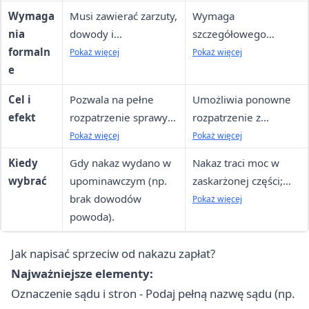
(może być zwolniona).
podstawą
Wymaga
Musi zawierać zarzuty,
Wymaga
zabezpieczenia.
nia
dowody i
szczegółowego
formaln
uzasadnienie; brak
uzasadnienia i
Pokaż więcej
Pokaż więcej
e
opłaty, ale błędy
dowodów; sąd może
formalne mogą
odrzucić, jeśli
Cel i
Pozwala na pełne
Umożliwia ponowne
prowadzić do
nieopłacone lub
efekt
rozpatrzenie sprawy
rozpatrzenie z
odrzucenia.
nieuzasadnione.
w trybie zwykłym, z
dodatkowymi
Pokaż więcej
Pokaż więcej
możliwością zebrania
argumentami, ale
Kiedy
Gdy nakaz wydano w
Nakaz traci moc w
dowodów.
nakaz jest
wybrać
upominawczym (np.
zaskarżonej części;
egzekwowalny do
brak dowodów
sprawa przechodzi do
Pokaż więcej
czasu wyroku.
powoda).
trybu zwykłego,
egzekucja
Jak napisać sprzeciw od nakazu zapłat?
wstrzymana
automatycznie.
Najważniejsze elementy:
Oznaczenie sądu i stron - Podaj pełną nazwę sądu (np.